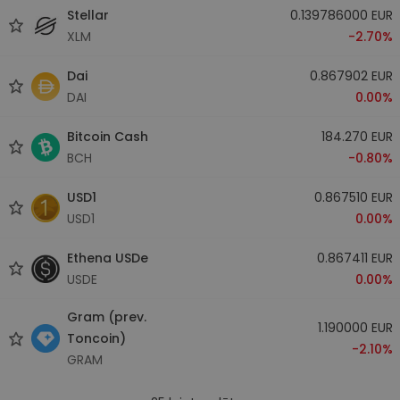
Stellar
0.139786000 EUR
XLM
-2.70%
Dai
0.867902 EUR
DAI
0.00%
Bitcoin Cash
184.270 EUR
BCH
-0.80%
USD1
0.867510 EUR
USD1
0.00%
Ethena USDe
0.867411 EUR
USDE
0.00%
Gram (prev.
1.190000 EUR
Toncoin)
-2.10%
GRAM