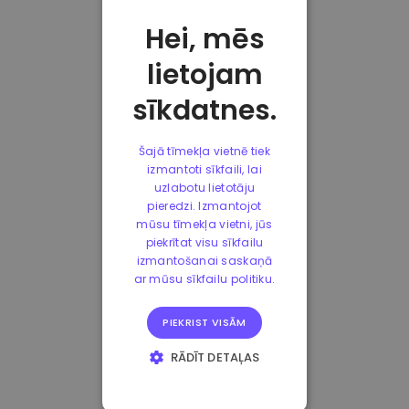
Hei, mēs
lietojam
sīkdatnes.
Šajā tīmekļa vietnē tiek
izmantoti sīkfaili, lai
uzlabotu lietotāju
pieredzi. Izmantojot
mūsu tīmekļa vietni, jūs
piekrītat visu sīkfailu
izmantošanai saskaņā
ar mūsu sīkfailu politiku.
PIEKRIST VISĀM
RĀDĪT DETAĻAS
STRIKTI
NEPIECIEŠAMIE