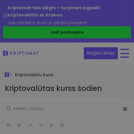
Kriptomat tiek slēgts – turpiniet ieguldīt
kriptovalūtās ar Kraken.
Jūsu līdzekļi ir droši un pilnībā pieejami.
Lasīt paziņojumu
Reģistrēties
Kriptovalūtu kursi
Kriptovalūtas kurss šodien