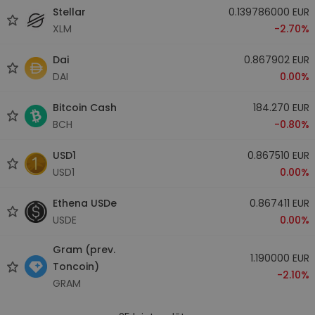
Stellar
0.139786000 EUR
XLM
-2.70%
Dai
0.867902 EUR
DAI
0.00%
Bitcoin Cash
184.270 EUR
BCH
-0.80%
USD1
0.867510 EUR
USD1
0.00%
Ethena USDe
0.867411 EUR
USDE
0.00%
Gram (prev.
1.190000 EUR
Toncoin)
-2.10%
GRAM