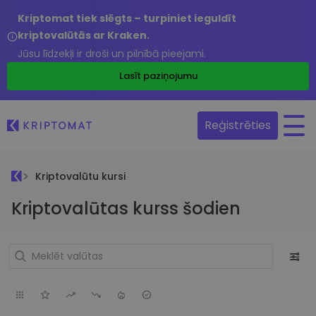
Kriptomat tiek slēgts – turpiniet ieguldīt
kriptovalūtās ar Kraken.
Jūsu līdzekļi ir droši un pilnībā pieejami.
Lasīt paziņojumu
Reģistrēties
Kriptovalūtu kursi
Kriptovalūtas kurss šodien