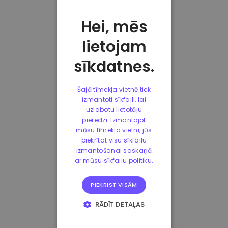
Hei, mēs
lietojam
sīkdatnes.
Šajā tīmekļa vietnē tiek
izmantoti sīkfaili, lai
uzlabotu lietotāju
pieredzi. Izmantojot
mūsu tīmekļa vietni, jūs
piekrītat visu sīkfailu
izmantošanai saskaņā
ar mūsu sīkfailu politiku.
PIEKRIST VISĀM
RĀDĪT DETAĻAS
STRIKTI