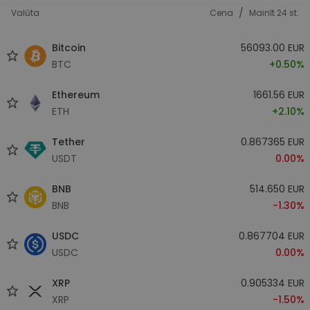
/
Valūta
Cena
Mainīt 24 st.
Bitcoin
56093.00 EUR
BTC
+0.50%
Ethereum
1661.56 EUR
ETH
+2.10%
Tether
0.867365 EUR
USDT
0.00%
BNB
514.650 EUR
BNB
-1.30%
USDC
0.867704 EUR
USDC
0.00%
XRP
0.905334 EUR
XRP
-1.50%