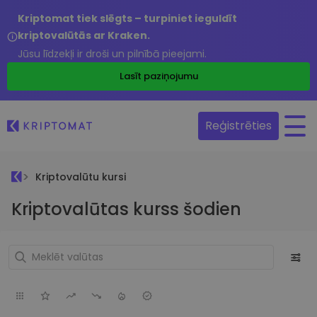
Kriptomat tiek slēgts – turpiniet ieguldīt
kriptovalūtās ar Kraken.
Jūsu līdzekļi ir droši un pilnībā pieejami.
Lasīt paziņojumu
Reģistrēties
Kriptovalūtu kursi
Kriptovalūtas kurss šodien