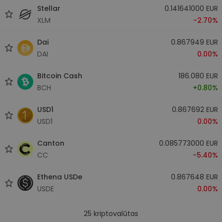
Stellar
0.141641000 EUR
XLM
-2.70%
Dai
0.867949 EUR
DAI
0.00%
Bitcoin Cash
186.080 EUR
BCH
+0.80%
USD1
0.867692 EUR
USD1
0.00%
Canton
0.085773000 EUR
CC
-5.40%
Ethena USDe
0.867648 EUR
USDE
0.00%
25
kriptovalūtas