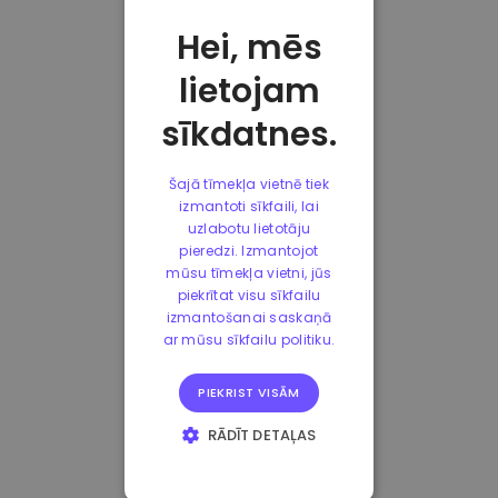
Hei, mēs
lietojam
sīkdatnes.
Šajā tīmekļa vietnē tiek
izmantoti sīkfaili, lai
uzlabotu lietotāju
pieredzi. Izmantojot
mūsu tīmekļa vietni, jūs
piekrītat visu sīkfailu
izmantošanai saskaņā
ar mūsu sīkfailu politiku.
PIEKRIST VISĀM
RĀDĪT DETAĻAS
STRIKTI
NEPIECIEŠAMIE