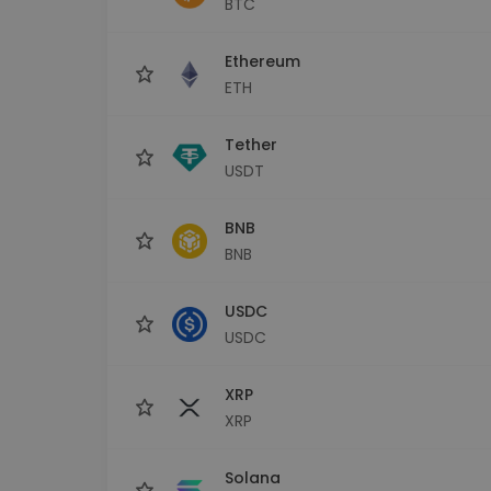
BTC
maks
Ieguldījumu palīgs
Ethereum
Atrodi savu kripto stratēģiju
ETH
Tether
USDT
BNB
BNB
USDC
USDC
XRP
XRP
Solana