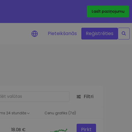
Lasīt paziņojumu
Pieteikšanās
Reģistrēties
ājumi par cenām
ienītāko žetonu cenu
ājumi reāllaikā
 investīciju iespējas
Filtri
a analīze
tziņas optimālai
ai
ms 24 stundās
Cenu grafiks (7d)
Pirkt
18.0B €