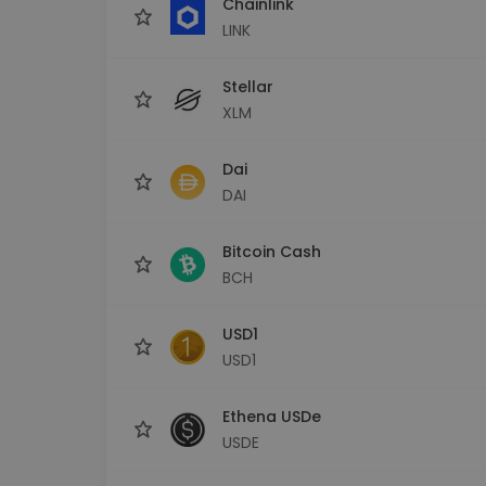
Chainlink
LINK
Stellar
XLM
Dai
DAI
Bitcoin Cash
BCH
USD1
USD1
Ethena USDe
USDE