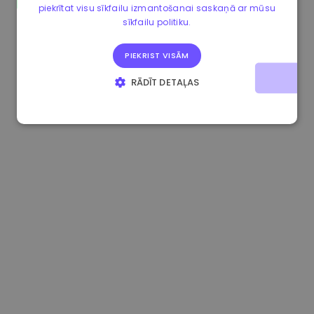
piekrītat visu sīkfailu izmantošanai saskaņā ar mūsu
0.080659000 €
-4.80%
3.2B €
sīkfailu politiku.
PIEKRIST VISĀM
RĀDĪT DETAĻAS
STRIKTI NEPIECIEŠAMIE
VEIKTSPĒJAS
MĒRĶA
FUNKCIONALITĀTES