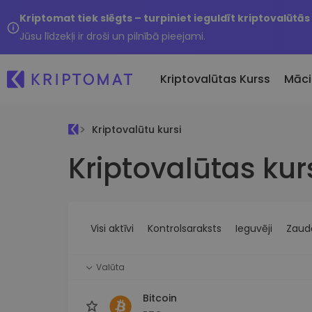
Kriptomat tiek slēgts – turpiniet ieguldīt kriptovalūtās
Jūsu līdzekļi ir droši un pilnībā pieejami.
Kriptovalūtas Kurss
Māci
Kriptovalūtu kursi
Pirkt un pārdot kripto
Kriptovalūtas kur
Visas cenas
Tikko 
Pērciet vairāk nekā 300
Vairāk nekā 300 kriptovalūtu
Nesen 
kriptovalūtas
Ja es
Lielākie Ieguvēji un Zaudētāji
Kripto maiņa
vērtī
Atrodiet investīciju iespējas
Vairāk nekā 1000 valūtu pā
...šodi
iespējas
Visi aktīvi
Kontrolsaraksts
Ieguvēji
Zaudē
Inteliģentie portfeļi
Gudrs veids, kā investēt
Valūta
kriptovalūtās
Kriptomat Maks
Bitcoin
Drošs un vienkāršs kriptova