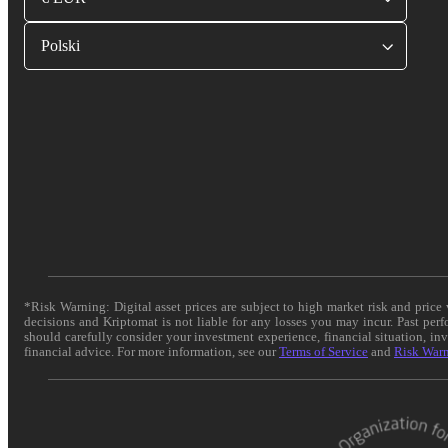
Polski
*Risk Warning: Digital asset prices are subject to high market risk and pric
decisions and Kriptomat is not liable for any losses you may incur. Past per
should carefully consider your investment experience, financial situation, in
financial advice. For more information, see our
Terms of Service
and
Risk War