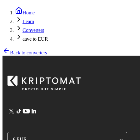
Home
Learn
Converters
aave to EUR
Back to converters
€ EUR