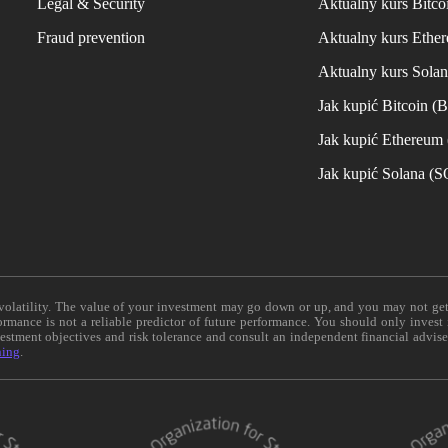
Legal & Security
Aktualny kurs Bitco
Fraud prevention
Aktualny kurs Ethe
Aktualny kurs Sola
Jak kupić Bitcoin (
Jak kupić Ethereum
Jak kupić Solana (
e volatility. The value of your investment may go down or up, and you may not ge
formance is not a reliable predictor of future performance. You should only invest
vestment objectives and risk tolerance and consult an independent financial advis
ning
.