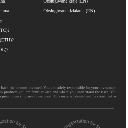
ina
Obsługiwane kraje (EN)
reuma
Obsługiwane działania (EN)
ny
BTC)?
 (ETH)?
SOL)?
t back the amount invested. You are solely responsible for your investment
 in products you are familiar with and where you understand the risks. You
er prior to making any investment. This material should not be construed as