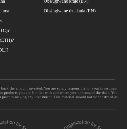
ina
Obsługiwane kraje (EN)
reuma
Obsługiwane działania (EN)
ny
BTC)?
 (ETH)?
SOL)?
t back the amount invested. You are solely responsible for your investment
 in products you are familiar with and where you understand the risks. You
er prior to making any investment. This material should not be construed as