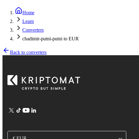
Home
Learn
Converters
chadimir-putni-putni to EUR
Back to converters
€ EUR