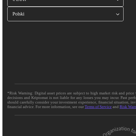
Polski
*Risk Warning: Digital asset prices are subject to high market risk and pric
decisions and Kriptomat is not liable for any losses you may incur. Past per
should carefully consider your investment experience, financial situation, in
financial advice. For more information, see our
Terms of Service
and
Risk War