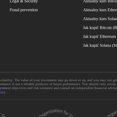
Legal & Security
Aktualny kurs Bitco
Fraud prevention
Aktualny kurs Ethe
Aktualny kurs Sola
Jak kupić Bitcoin (
Jak kupić Ethereum
Jak kupić Solana (
e volatility. The value of your investment may go down or up, and you may not ge
formance is not a reliable predictor of future performance. You should only invest
vestment objectives and risk tolerance and consult an independent financial advis
ning
.