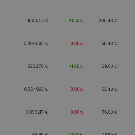
walut
1660.47 €
+0.10%
200.4B €
0.864685 €
0.00%
158.4B €
522.370 €
+1.60%
69.6B €
0.864923 €
0.00%
62.4B €
0.896217 €
0.00%
56.0B €
66.110 €
+2.00%
38.5B €