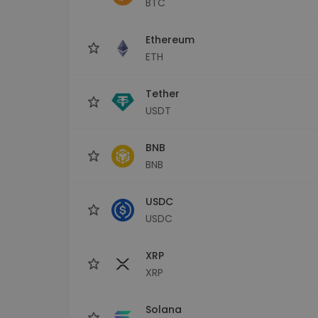
BTC
Explorer inwestycji
Znajdź swoją strategię krypto
Ethereum
ETH
Tether
USDT
BNB
BNB
USDC
USDC
XRP
XRP
Solana