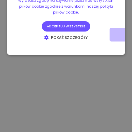
wyrażasz zgodę na używanie przez nas wszystkich
plików cookie zgodnie z warunkami naszej polityki
0.084060000 €
+6.10%
3.3B €
plików cookie.
AKCEPTUJ WSZYSTKIE
POKAŻ SZCZEGÓŁY
NIEZBĘDNE
WYDAJNOŚĆ
TARGETOWANIE
FUNKCJONALNOŚĆ