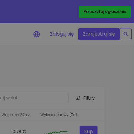
Przeczytaj ogłoszenie
Zaloguj się
Zarejestruj się
enowe
je cen ulubionych
czasie rzeczywistym
aj aktywa
liwości inwestycyjne
Filtry
ortfolio
na obserwacja
ąca optymalne wyniki
Wolumen 24h
Wykres cenowy (7d)
Kup
10.7B €