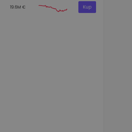
Kup
19.6M €