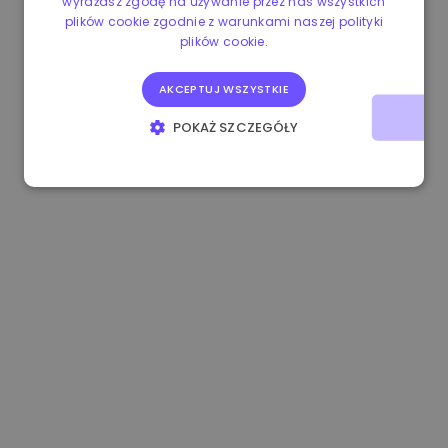
wyrażasz zgodę na używanie przez nas wszystkich
plików cookie zgodnie z warunkami naszej polityki
1.160000 €
-4.10%
3.2B €
plików cookie.
AKCEPTUJ WSZYSTKIE
POKAŻ SZCZEGÓŁY
NIEZBĘDNE
WYDAJNOŚĆ
TARGETOWANIE
FUNKCJONALNOŚĆ