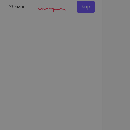
Kup
23.4M €