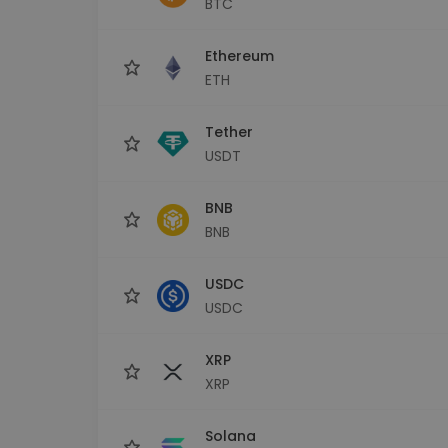
BTC
Explorer inwestycji
Znajdź swoją strategię krypto
Ethereum
ETH
Tether
USDT
BNB
BNB
USDC
USDC
XRP
XRP
Solana