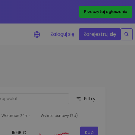
Przeczytaj ogłoszenie
Zaloguj się
Zarejestruj się
enowe
je cen ulubionych
czasie rzeczywistym
aj aktywa
liwości inwestycyjne
Filtry
ortfolio
na obserwacja
ąca optymalne wyniki
Wolumen 24h
Wykres cenowy (7d)
Kup
15.6B €