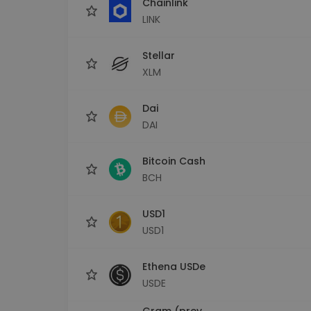
Chainlink
LINK
Stellar
XLM
Dai
DAI
Bitcoin Cash
BCH
USD1
USD1
Ethena USDe
USDE
Gram (prev.