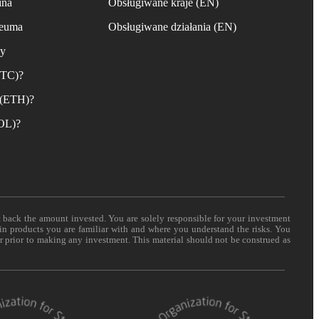
ina
Obsługiwane kraje (EN)
reuma
Obsługiwane działania (EN)
ny
BTC)?
 (ETH)?
SOL)?
t back the amount invested. You are solely responsible for your investment
 in products you are familiar with and where you understand the risks. You
er prior to making any investment. This material should not be construed as