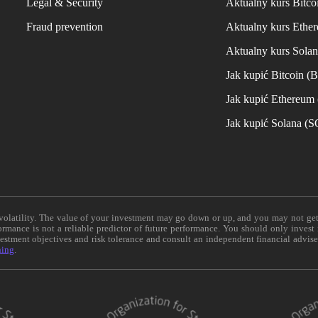
Legal & Security
Aktualny kurs Bitco
Fraud prevention
Aktualny kurs Ethe
Aktualny kurs Sola
Jak kupić Bitcoin (
Jak kupić Ethereum
Jak kupić Solana (
e volatility. The value of your investment may go down or up, and you may not ge
formance is not a reliable predictor of future performance. You should only invest
vestment objectives and risk tolerance and consult an independent financial advis
ning
.