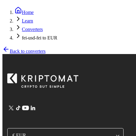
Home
Learn
Converters
fei-usd-fei to EUR
Back to converters
€ EUR