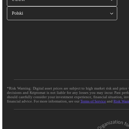
Polski
*Risk Warning: Digital asset prices are subject to high market risk and pric
decisions and Kriptomat is not liable for any losses you may incur. Past per
should carefully consider your investment experience, financial situation, in
financial advice. For more information, see our
Terms of Service
and
Risk War