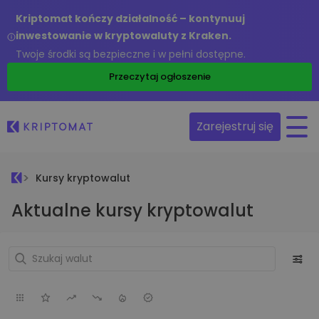
Kriptomat kończy działalność – kontynuuj
inwestowanie w kryptowaluty z Kraken.
Twoje środki są bezpieczne i w pełni dostępne.
Przeczytaj ogłoszenie
Zarejestruj się
Kursy kryptowalut
Aktualne kursy kryptowalut