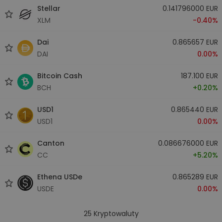
Stellar
0.141796000 EUR
XLM
-0.40%
Dai
0.865657 EUR
DAI
0.00%
Bitcoin Cash
187.100 EUR
BCH
+0.20%
USD1
0.865440 EUR
USD1
0.00%
Canton
0.086676000 EUR
CC
+5.20%
Ethena USDe
0.865289 EUR
USDE
0.00%
25
Kryptowaluty