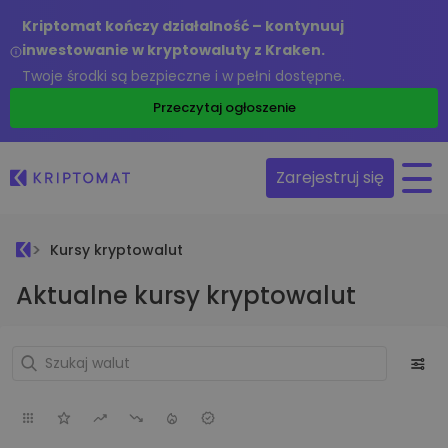
Kriptomat kończy działalność – kontynuuj
inwestowanie w kryptowaluty z Kraken.
Twoje środki są bezpieczne i w pełni dostępne.
Przeczytaj ogłoszenie
Zarejestruj się
Kursy kryptowalut
Aktualne kursy kryptowalut