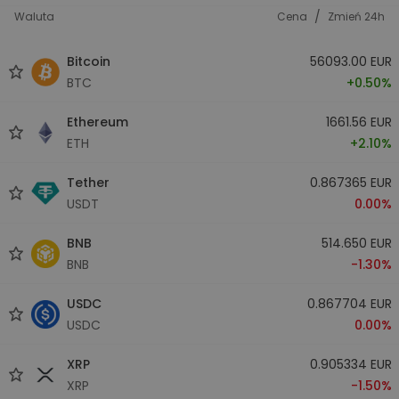
/
Waluta
Cena
Zmień 24h
Bitcoin
56093.00 EUR
BTC
+0.50%
Ethereum
1661.56 EUR
ETH
+2.10%
Tether
0.867365 EUR
USDT
0.00%
BNB
514.650 EUR
BNB
-1.30%
USDC
0.867704 EUR
USDC
0.00%
XRP
0.905334 EUR
XRP
-1.50%