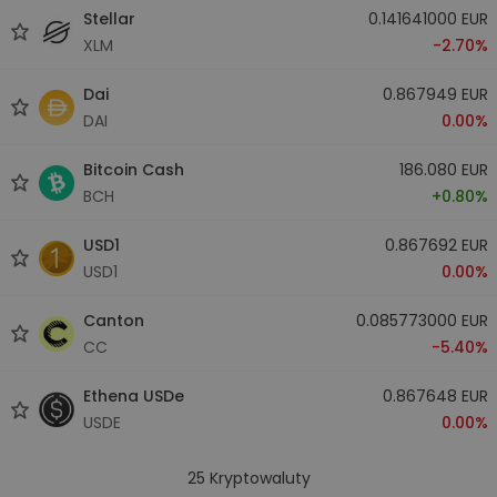
Stellar
0.141641000 EUR
XLM
-2.70%
Dai
0.867949 EUR
DAI
0.00%
Bitcoin Cash
186.080 EUR
BCH
+0.80%
USD1
0.867692 EUR
USD1
0.00%
Canton
0.085773000 EUR
CC
-5.40%
Ethena USDe
0.867648 EUR
USDE
0.00%
25
Kryptowaluty