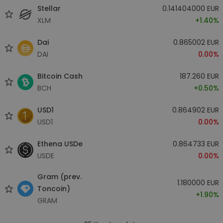
Stellar
0.141404000 EUR
XLM
+1.40%
Dai
0.865002 EUR
DAI
0.00%
Bitcoin Cash
187.260 EUR
BCH
+0.50%
USD1
0.864902 EUR
USD1
0.00%
Ethena USDe
0.864733 EUR
USDE
0.00%
Gram (prev.
1.180000 EUR
Toncoin)
+1.90%
GRAM