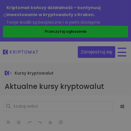
Kriptomat kończy działalność – kontynuuj
inwestowanie w kryptowaluty z Kraken.
Twoje środki są bezpieczne i w pełni dostępne.
Przeczytaj ogłoszenie
Zarejestruj się
Kursy kryptowalut
Aktualne kursy kryptowalut