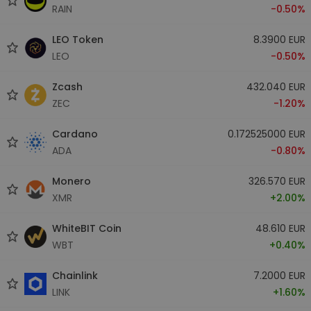
RAIN
-0.50%
LEO Token
8.3900 EUR
LEO
-0.50%
Zcash
432.040 EUR
ZEC
-1.20%
Cardano
0.172525000 EUR
ADA
-0.80%
Monero
326.570 EUR
XMR
+2.00%
WhiteBIT Coin
48.610 EUR
WBT
+0.40%
Chainlink
7.2000 EUR
LINK
+1.60%