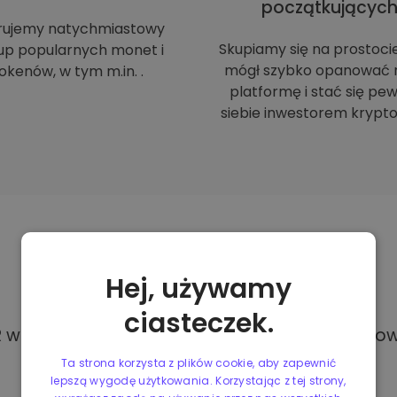
początkującyc
rujemy natychmiastowy
Skupiamy się na prostoci
up popularnych monet i
mógł szybko opanować 
okenów, w tym m.in. .
platformę i stać się p
siebie inwestorem krypto
Metody
płatności
Hej, używamy
ciasteczek.
w Kriptomat, masz dostęp do różnych i całkowi
Ta strona korzysta z plików cookie, aby zapewnić
lepszą wygodę użytkowania. Korzystając z tej strony,