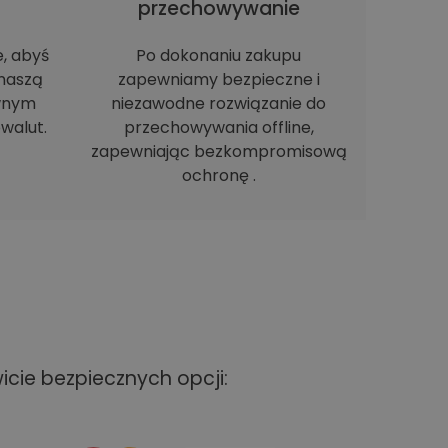
h
przechowywanie
e, abyś
Po dokonaniu zakupu
naszą
zapewniamy bezpieczne i
ewnym
niezawodne rozwiązanie do
walut.
przechowywania offline,
zapewniając bezkompromisową
ochronę .
cie bezpiecznych opcji: