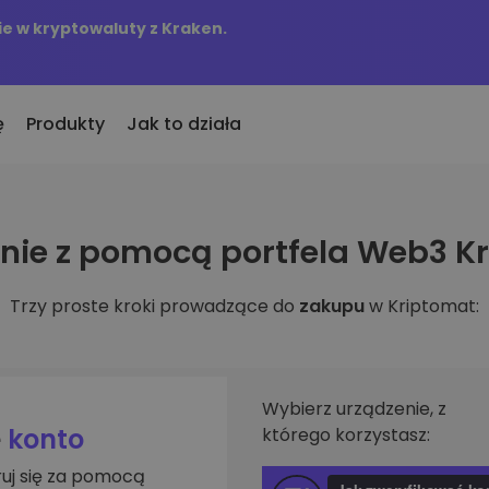
e w kryptowaluty z Kraken.
ę
Produkty
Jak to działa
KriptoEarn
Alerty c
ie z pomocą portfela Web3 K
to
nio dodane
Zdobywaj nagrody za swoje
Aktualizac
okeny dodane do Kriptomat
kryptowaluty
tokenów w 
Trzy proste kroki prowadzące do
zakupu
w Kriptomat:
śli za równowartość
Skarbiec
Przegląd
kupiłbym…
Zachowaj kryptowaluty na swoją
Odkryj moż
 byłoby to warte
przyszłość
Analiza p
Zakup Cykliczny
ie w
Inteligent
Regularnie zaplanowane
Wybierz urządzenie, z
zapewniaj
inwestycje (DCA)
e
konto
którego korzystasz:
fel
ruj się za pomocą