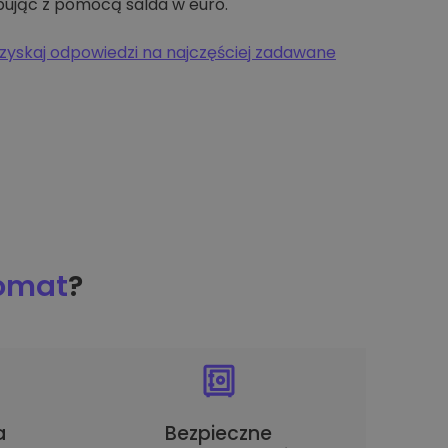
pując z pomocą salda w euro.
zyskaj odpowiedzi na najczęściej zadawane
tomat
?
a
Bezpieczne