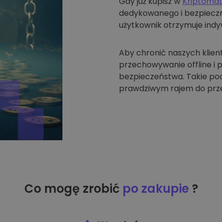
Gdy już kupisz w
Kriptoma
dedykowanego i bezpieczne
użytkownik otrzymuje indyw
Aby chronić naszych klien
przechowywanie offline i
bezpieczeństwa. Takie pode
prawdziwym rajem do prze
Co mogę zrobić
po zakupie
?