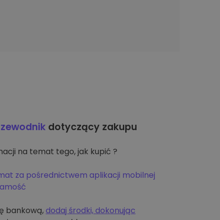
rzewodnik
dotyczący zakupu
acji na temat tego, jak kupić ?
mat za pośrednictwem aplikacji mobilnej
żsamość
tę bankową,
dodaj środki, dokonując