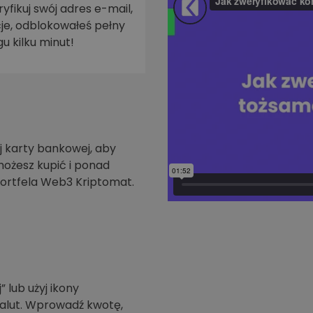
yfikuj swój adres e-mail,
je, odblokowałeś pełny
walut
u kilku minut!
 karty bankowej, aby
możesz kupić i ponad
ortfela Web3 Kriptomat.
” lub użyj ikony
walut. Wprowadź kwotę,