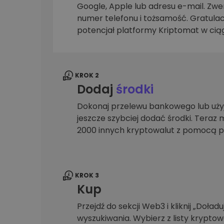
Google, Apple lub adresu e-mail. Zwer
Explorer inwestycji
numer telefonu i tożsamość. Gratulac
Znajdź swoją strategię krypto
potencjał platformy Kriptomat w ciąg
KROK 2
Dodaj
środki
Dokonaj przelewu bankowego lub użyj
jeszcze szybciej dodać środki. Teraz 
2000 innych kryptowalut z pomocą p
KROK 3
Kup
Przejdź do sekcji Web3 i kliknij „Doładuj
wyszukiwania. Wybierz z listy krypto