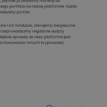
t
, płynnie przesyłamy monetę do
go portfela na naszej platformie. Każdy
idualny portfel.
tów i ich fundusze, oferujemy bezpieczne
 przeprowadzamy regularne audyty
jście sprawia, że nasz platforma jest
chowywania i innych kryptowalut.