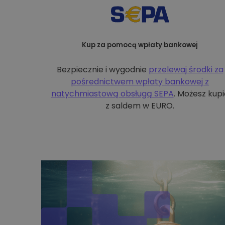
Kup za pomocą wpłaty bankowej
Bezpiecznie i wygodnie
przelewaj środki za
pośrednictwem wpłaty bankowej z
natychmiastową obsługą SEPA
. Możesz kupi
z saldem w EURO.