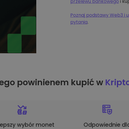
przelewu bankowego
i ku
Poznaj podstawy Web3 i u
pytania
.
ego powinienem kupić w
Krip
lepszy wybór monet
Odpowiednie dl