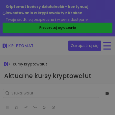
Kriptomat kończy działalność – kontynuuj
inwestowanie w kryptowaluty z Kraken.
Twoje środki są bezpieczne i w pełni dostępne.
Przeczytaj ogłoszenie
Zarejestruj się
Kursy kryptowalut
Aktualne kursy kryptowalut