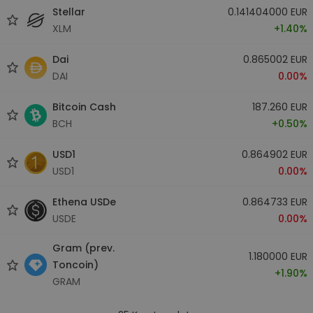
Stellar
0.141404000 EUR
XLM
+1.40%
Dai
0.865002 EUR
DAI
0.00%
Bitcoin Cash
187.260 EUR
BCH
+0.50%
USD1
0.864902 EUR
USD1
0.00%
Ethena USDe
0.864733 EUR
USDE
0.00%
Gram (prev.
1.180000 EUR
Toncoin)
+1.90%
GRAM