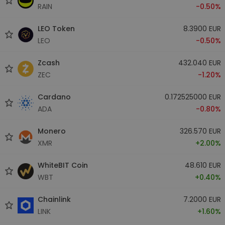
RAIN
-0.50%
LEO Token
8.3900 EUR
LEO
-0.50%
Zcash
432.040 EUR
ZEC
-1.20%
Cardano
0.172525000 EUR
ADA
-0.80%
Monero
326.570 EUR
XMR
+2.00%
WhiteBIT Coin
48.610 EUR
WBT
+0.40%
Chainlink
7.2000 EUR
LINK
+1.60%