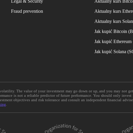
Legal & Security
Aktualny kurs Bitco
Fraud prevention
Aktualny kurs Ethe
Aktualny kurs Sola
Jak kupić Bitcoin (
Jak kupić Ethereum
Jak kupić Solana (
e volatility. The value of your investment may go down or up, and you may not ge
formance is not a reliable predictor of future performance. You should only invest
vestment objectives and risk tolerance and consult an independent financial advis
ning
.