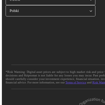
Polski
*Risk Warning: Digital asset prices are subject to high market risk and pric
decisions and Kriptomat is not liable for any losses you may incur. Past per
should carefully consider your investment experience, financial situation, in
financial advice. For more information, see our
Terms of Service
and
Risk War