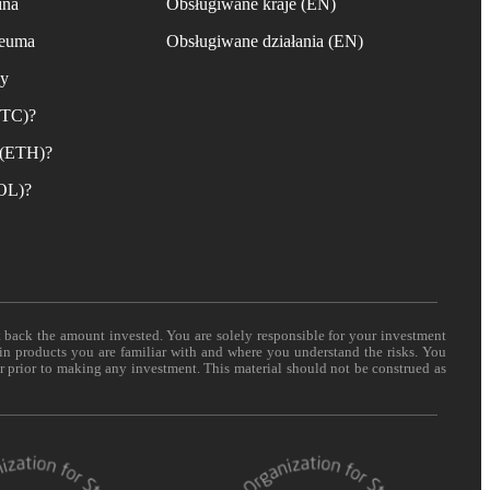
ina
Obsługiwane kraje (EN)
reuma
Obsługiwane działania (EN)
ny
BTC)?
 (ETH)?
SOL)?
t back the amount invested. You are solely responsible for your investment
 in products you are familiar with and where you understand the risks. You
er prior to making any investment. This material should not be construed as