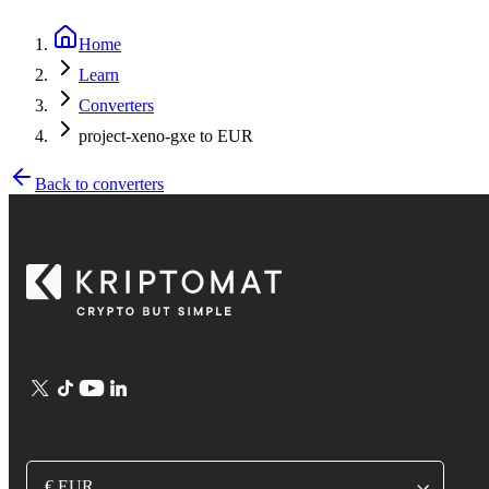
Home
Learn
Converters
project-xeno-gxe to EUR
Back to converters
€ EUR