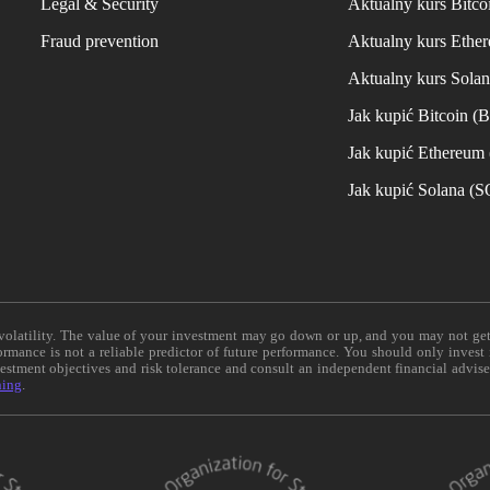
Legal & Security
Aktualny kurs Bitco
Fraud prevention
Aktualny kurs Ethe
Aktualny kurs Sola
Jak kupić Bitcoin (
Jak kupić Ethereum
Jak kupić Solana (
e volatility. The value of your investment may go down or up, and you may not ge
formance is not a reliable predictor of future performance. You should only invest
vestment objectives and risk tolerance and consult an independent financial advis
ning
.