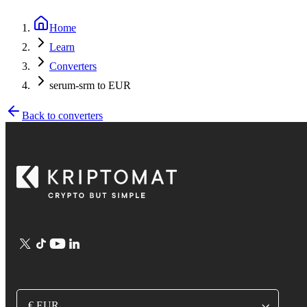
Home
Learn
Converters
serum-srm to EUR
Back to converters
€ EUR