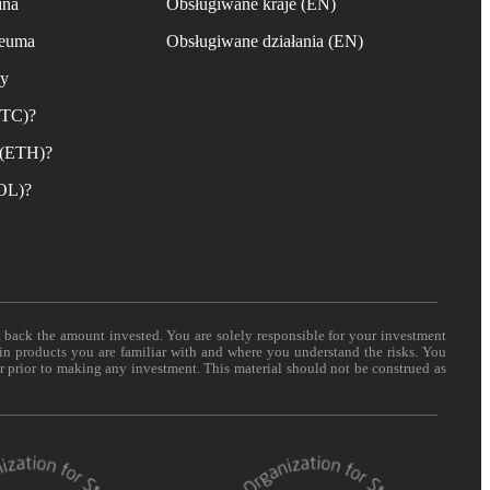
ina
Obsługiwane kraje (EN)
reuma
Obsługiwane działania (EN)
ny
BTC)?
 (ETH)?
SOL)?
t back the amount invested. You are solely responsible for your investment
 in products you are familiar with and where you understand the risks. You
er prior to making any investment. This material should not be construed as