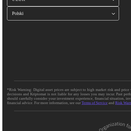
Polski
*Risk Warning: Digital asset prices are subject to high market risk and pric
decisions and Kriptomat is not liable for any losses you may incur. Past per
should carefully consider your investment experience, financial situation, in
financial advice. For more information, see our
Terms of Service
and
Risk War