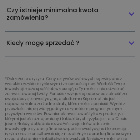
Czy istnieje minimalna kwota
zamówienia?
Kiedy mogę sprzedać ?
*Ostrzeżenie o ryzyku: Ceny aktywów cyfrowych są związane z
wysokim ryzykiem rynkowym i zmiennością cen. Wartość Twojej
inwestycji może spaść lub wzrosnąć, a Ty możesz nie odzyskać
zainwestowanej kwoty. Ponosisz wyłączną odpowiedzialność za
swoje decyzje inwestycyjne, a platforma Kriptomat nie jest
odpowiedzialna za żadne straty, które możesz ponieść. Wyniki z
przeszłości nie są wiarygodnym czynnikiem prognostycznym
przyszłych wyników. Powinieneś inwestować tylko w produkty, z
którymi jesteś zaznajomiony i takie, których ryzyko jest dla Ciebie
jasne. Należy dokładnie rozważyć swoje doświadczenie
inwestycyjne, sytuację finansową, cele inwestycyjne i tolerancję
ryzyka oraz skonsultować się z niezależnym doradcą finansowym
przed dokonaniem jakiejkolwiek inwestycji. Niniejszy materiał nie