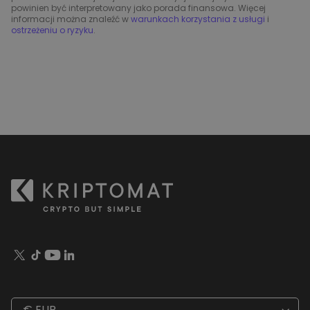
powinien być interpretowany jako porada finansowa. Więcej
informacji można znaleźć w
warunkach korzystania z usługi
i
ostrzeżeniu o ryzyku
.
€ EUR