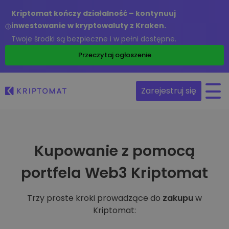
Kriptomat kończy działalność – kontynuuj
inwestowanie w kryptowaluty z Kraken.
Twoje środki są bezpieczne i w pełni dostępne.
Przeczytaj ogłoszenie
Zarejestruj się
Kupowanie z pomocą
portfela Web3 Kriptomat
Trzy proste kroki prowadzące do
zakupu
w
Kriptomat: