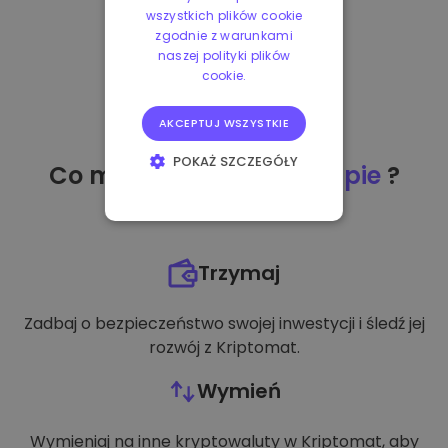
wszystkich plików cookie
zgodnie z warunkami
naszej polityki plików
cookie.
AKCEPTUJ WSZYSTKIE
POKAŻ SZCZEGÓŁY
Co mogę zrobić
po zakupie
?
NIEZBĘDNE
WYDAJNOŚĆ
Trzymaj
TARGETOWANIE
Zadbaj o bezpieczeństwo swojej inwestycji i śledź jej
FUNKCJONALNOŚĆ
rozwój z Kriptomat.
Wymień
Wymieniaj na inne kryptowaluty w Kriptomat, aby