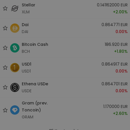
Stellar
0.141162000 EUR
XLM
+2.00%
Dai
0.864771 EUR
DAI
0.00%
Bitcoin Cash
186.920 EUR
BCH
+1.80%
USD1
0.864917 EUR
USD1
0.00%
Ethena USDe
0.864701 EUR
USDE
0.00%
Gram (prev.
1.170000 EUR
Toncoin)
+2.60%
GRAM