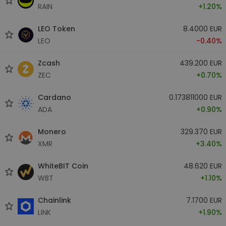
RAIN
+1.20%
LEO Token
8.4000 EUR
LEO
-0.40%
Zcash
439.200 EUR
ZEC
+0.70%
Cardano
0.173811000 EUR
ADA
+0.90%
Monero
329.370 EUR
XMR
+3.40%
WhiteBIT Coin
48.620 EUR
WBT
+1.10%
Chainlink
7.1700 EUR
LINK
+1.90%