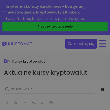
Kriptomat kończy działalność – kontynuuj
inwestowanie w kryptowaluty z Kraken.
Twoje środki są bezpieczne i w pełni dostępne.
Przeczytaj ogłoszenie
Zarejestruj się
Kursy kryptowalut
Aktualne kursy kryptowalut