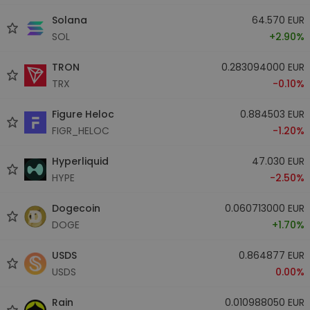
Solana
64.570 EUR
SOL
+2.90%
TRON
0.283094000 EUR
TRX
-0.10%
Figure Heloc
0.884503 EUR
FIGR_HELOC
-1.20%
Hyperliquid
47.030 EUR
HYPE
-2.50%
Dogecoin
0.060713000 EUR
DOGE
+1.70%
USDS
0.864877 EUR
USDS
0.00%
Rain
0.010988050 EUR