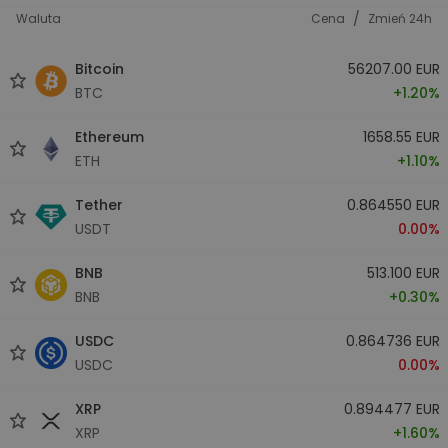
/
Waluta
Cena
Zmień 24h
Bitcoin
56207.00 EUR
BTC
+1.20%
Ethereum
1658.55 EUR
ETH
+1.10%
Tether
0.864550 EUR
USDT
0.00%
BNB
513.100 EUR
BNB
+0.30%
USDC
0.864736 EUR
USDC
0.00%
XRP
0.894477 EUR
XRP
+1.60%