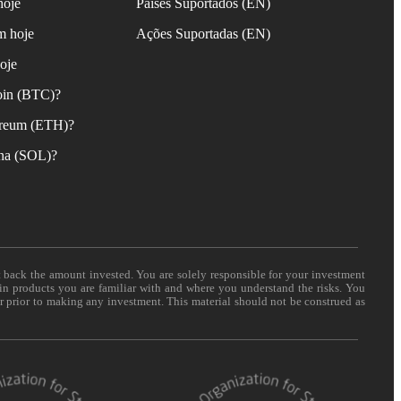
hoje
Países Suportados (EN)
m hoje
Ações Suportadas (EN)
oje
oin (BTC)?
reum (ETH)?
na (SOL)?
t back the amount invested. You are solely responsible for your investment
 in products you are familiar with and where you understand the risks. You
er prior to making any investment. This material should not be construed as