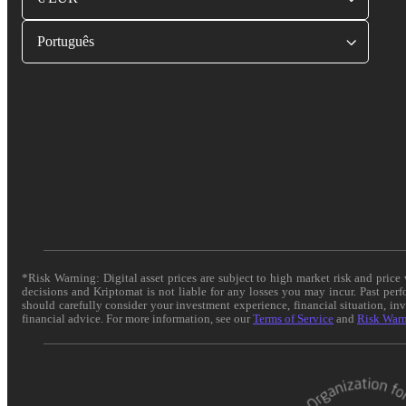
Português
*Risk Warning: Digital asset prices are subject to high market risk and pric
decisions and Kriptomat is not liable for any losses you may incur. Past per
should carefully consider your investment experience, financial situation, in
financial advice. For more information, see our
Terms of Service
and
Risk War