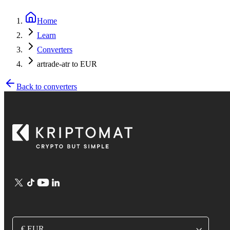
Home
Learn
Converters
artrade-atr to EUR
Back to converters
€ EUR