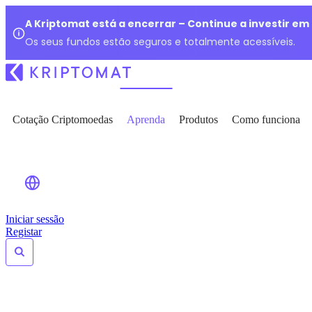
A Kriptomat está a encerrar – Continue a investir e
Os seus fundos estão seguros e totalmente acessíveis.
Cotação Criptomoedas
Aprenda
Produtos
Como funciona
Iniciar sessão
Registar