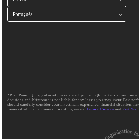
Português
*Risk Warning: Digital asset prices are subject to high market risk and pric
decisions and Kriptomat is not liable for any losses you may incur. Past per
should carefully consider your investment experience, financial situation, in
financial advice. For more information, see our
Terms of Service
and
Risk War