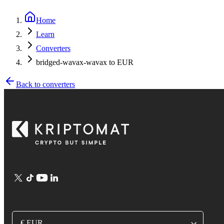
Home
Learn
Converters
bridged-wavax-wavax to EUR
Back to converters
€ EUR