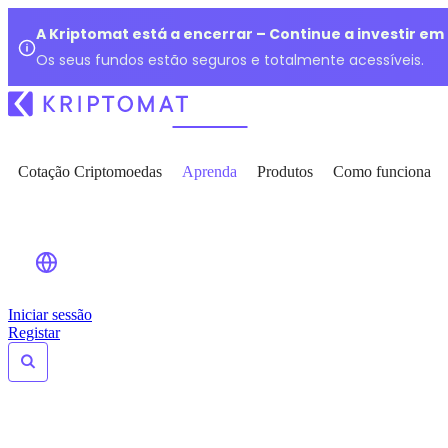
A Kriptomat está a encerrar – Continue a investir e
Os seus fundos estão seguros e totalmente acessíveis.
Cotação Criptomoedas
Aprenda
Produtos
Como funciona
Iniciar sessão
Registar