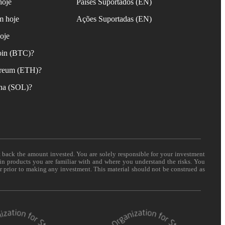
hoje
Países Suportados (EN)
m hoje
Ações Suportadas (EN)
oje
oin (BTC)?
reum (ETH)?
na (SOL)?
t back the amount invested. You are solely responsible for your investment
 in products you are familiar with and where you understand the risks. You
er prior to making any investment. This material should not be construed as