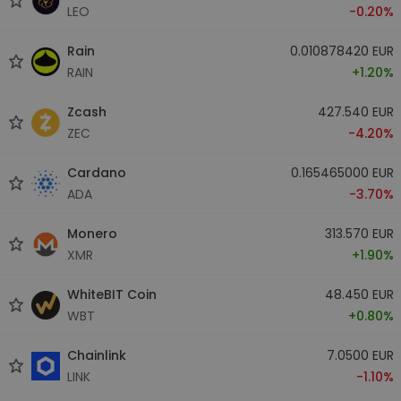
LEO
-0.20%
Rain
0.010878420 EUR
RAIN
+1.20%
Zcash
427.540 EUR
ZEC
-4.20%
Cardano
0.165465000 EUR
ADA
-3.70%
Monero
313.570 EUR
XMR
+1.90%
WhiteBIT Coin
48.450 EUR
WBT
+0.80%
Chainlink
7.0500 EUR
LINK
-1.10%