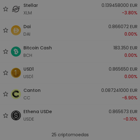
Stellar
0.139458000 EUR
XLM
-3.80%
Dai
0.866072 EUR
DAI
0.00%
Bitcoin Cash
183.350 EUR
BCH
0.00%
USD1
0.865650 EUR
USD1
0.00%
Canton
0.087241000 EUR
CC
-6.90%
Ethena USDe
0.865673 EUR
USDE
-0.10%
25
criptomoedas