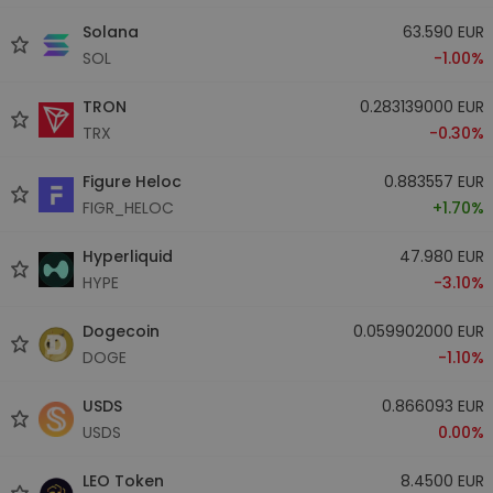
Solana
63.590 EUR
SOL
-1.00%
TRON
0.283139000 EUR
TRX
-0.30%
Figure Heloc
0.883557 EUR
FIGR_HELOC
+1.70%
Hyperliquid
47.980 EUR
HYPE
-3.10%
Dogecoin
0.059902000 EUR
DOGE
-1.10%
USDS
0.866093 EUR
USDS
0.00%
LEO Token
8.4500 EUR