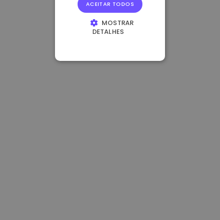
ACEITAR TODOS
MOSTRAR
DETALHES
ESTRITAMENTE
NECESSÁRIOS
DESEMPENHO
DIRECIONAMENTO
FUNCIONALIDADE