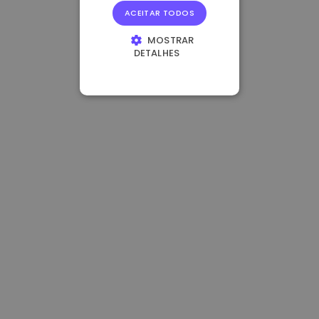
ACEITAR TODOS
MOSTRAR
DETALHES
ESTRITAMENTE
NECESSÁRIOS
DESEMPENHO
DIRECIONAMENTO
FUNCIONALIDADE