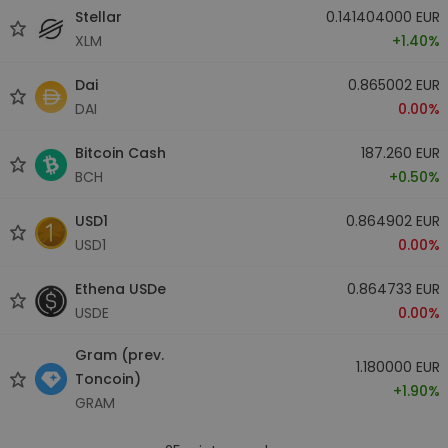
Stellar
0.141404000 EUR
XLM
+1.40%
Dai
0.865002 EUR
DAI
0.00%
Bitcoin Cash
187.260 EUR
BCH
+0.50%
USD1
0.864902 EUR
USD1
0.00%
Ethena USDe
0.864733 EUR
USDE
0.00%
Gram (prev.
1.180000 EUR
Toncoin)
+1.90%
GRAM