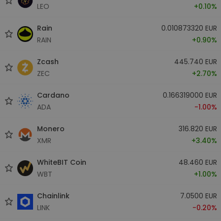
LEO
+0.10%
Rain
0.010873320 EUR
RAIN
+0.90%
Zcash
445.740 EUR
ZEC
+2.70%
Cardano
0.166319000 EUR
ADA
-1.00%
Monero
316.820 EUR
XMR
+3.40%
WhiteBIT Coin
48.460 EUR
WBT
+1.00%
Chainlink
7.0500 EUR
LINK
-0.20%