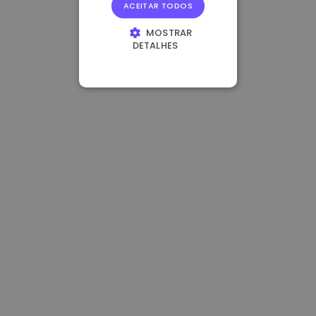
ACEITAR TODOS
MOSTRAR
DETALHES
ESTRITAMENTE
NECESSÁRIOS
DESEMPENHO
DIRECIONAMENTO
FUNCIONALIDADE