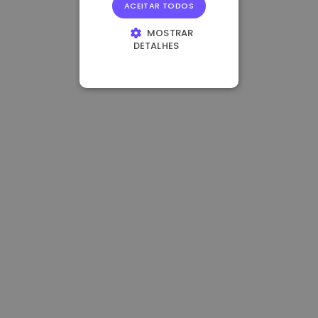
ACEITAR TODOS
MOSTRAR
DETALHES
ESTRITAMENTE
NECESSÁRIOS
DESEMPENHO
DIRECIONAMENTO
FUNCIONALIDADE