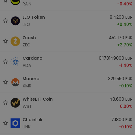
RAIN
-0.40%
LEO Token
8.4200 EUR
LEO
+0.40%
Zcash
452.170 EUR
ZEC
+3.70%
Cardano
0.170149000 EUR
ADA
-1.40%
Monero
329.550 EUR
XMR
+0.10%
WhiteBIT Coin
48.600 EUR
WBT
0.00%
Chainlink
7.1800 EUR
LINK
-0.10%