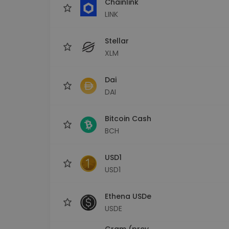
Chainlink
LINK
Stellar
XLM
Dai
DAI
Bitcoin Cash
BCH
USD1
USD1
Ethena USDe
USDE
Gram (prev.