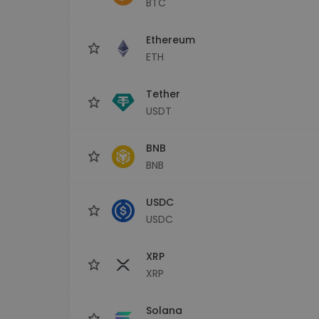
BTC
Explorador de 
Encontra a tua est
Ethereum
ETH
Tether
USDT
BNB
BNB
USDC
USDC
XRP
XRP
Solana