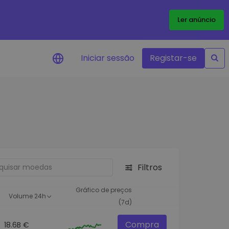
Ler anúncio
Iniciar sessão
Registar-se
Alerta de preços
Atualizações de preços em tempo
real para os seus tokens favoritos
Explorar Ativos
Descubra oportunidades de
investimento
Filtros
Análise do Portefólio
Ideias inteligentes para um
Gráfico de preços
Volume 24h
desempenho ótimo
(7d)
Compra
18.6B €