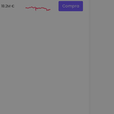
Compra
18.2M €