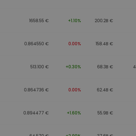
Investimentos
ratégia cripto
1658.55 €
+1.10%
200.2B €
0.864550 €
0.00%
158.4B €
513.100 €
+0.30%
68.3B €
4
0.864736 €
0.00%
62.4B €
0.894477 €
+1.60%
55.9B €
64.570 €
+2.90%
37.6B €