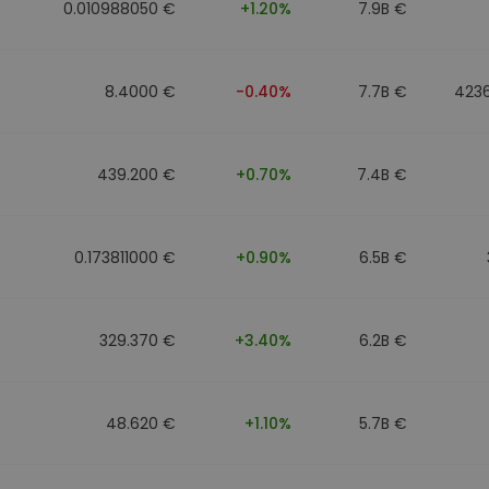
0.010988050 €
+1.20%
7.9B €
8.4000 €
-0.40%
7.7B €
423
439.200 €
+0.70%
7.4B €
0.173811000 €
+0.90%
6.5B €
329.370 €
+3.40%
6.2B €
48.620 €
+1.10%
5.7B €