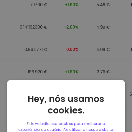
7.1700 €
+1.90%
5.4B €
0.141162000 €
+2.00%
4.9B €
0.864771 €
0.00%
4.0B €
186.920 €
+1.80%
3.7B €
0.864917 €
0.00%
3.5B €
Hey, nós usamos
cookies.
0.864701 €
0.00%
3.4B €
Este website usa cookies para melhorar a
experiência do usuário. Ao utilizar o nosso website,