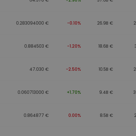
0.283094000 €
-0.10%
26.9B €
0.884503 €
-1.20%
18.6B €
47.030 €
-2.50%
10.5B €
0.060713000 €
+1.70%
9.4B €
3
0.864877 €
0.00%
8.5B €