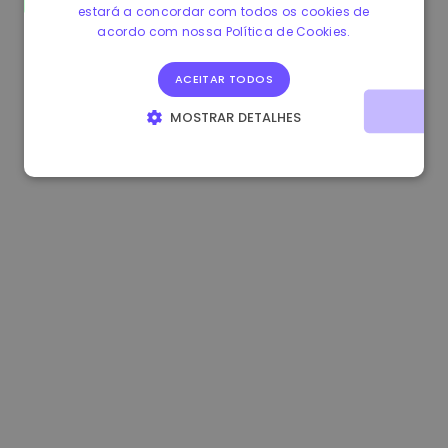
estará a concordar com todos os cookies de
1.170000 €
+2.60%
3.2B €
acordo com nossa Política de Cookies.
ACEITAR TODOS
MOSTRAR DETALHES
ESTRITAMENTE NECESSÁRIOS
DESEMPENHO
DIRECIONAMENTO
FUNCIONALIDADE