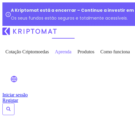
A Kriptomat está a encerrar – Continue a investir e
Os seus fundos estão seguros e totalmente acessíveis.
Cotação Criptomoedas
Aprenda
Produtos
Como funciona
Iniciar sessão
Registar