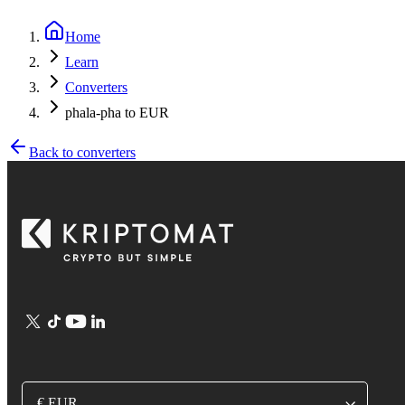
Home
Learn
Converters
phala-pha to EUR
Back to converters
€ EUR