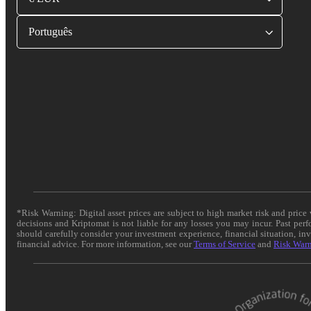
Português
*Risk Warning: Digital asset prices are subject to high market risk and pric
decisions and Kriptomat is not liable for any losses you may incur. Past per
should carefully consider your investment experience, financial situation, in
financial advice. For more information, see our
Terms of Service
and
Risk War