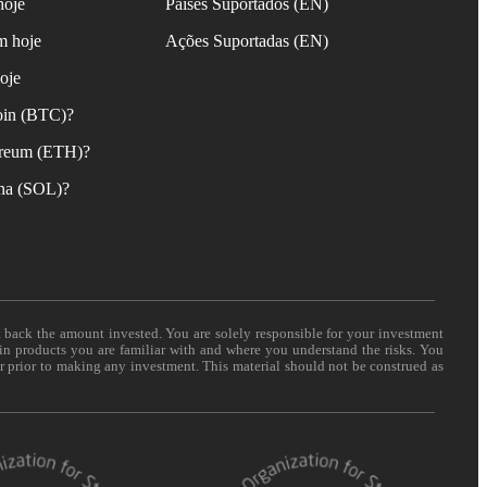
hoje
Países Suportados (EN)
m hoje
Ações Suportadas (EN)
oje
oin (BTC)?
reum (ETH)?
na (SOL)?
t back the amount invested. You are solely responsible for your investment
 in products you are familiar with and where you understand the risks. You
er prior to making any investment. This material should not be construed as