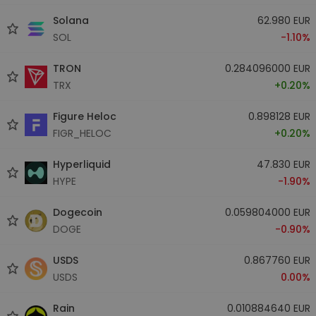
Solana
62.980 EUR
SOL
-1.10%
TRON
0.284096000 EUR
TRX
+0.20%
Figure Heloc
0.898128 EUR
FIGR_HELOC
+0.20%
Hyperliquid
47.830 EUR
HYPE
-1.90%
Dogecoin
0.059804000 EUR
DOGE
-0.90%
USDS
0.867760 EUR
USDS
0.00%
Rain
0.010884640 EUR