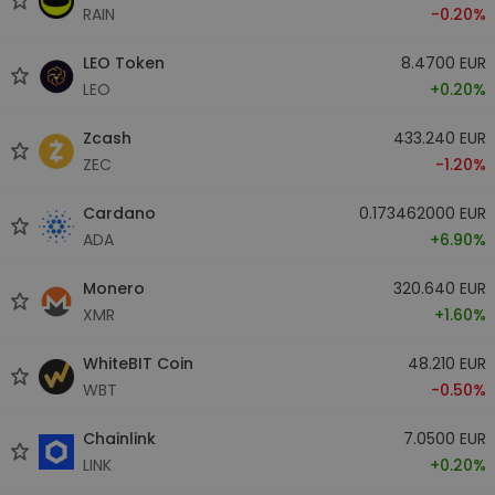
RAIN
-0.20%
LEO Token
8.4700 EUR
LEO
+0.20%
Zcash
433.240 EUR
ZEC
-1.20%
Cardano
0.173462000 EUR
ADA
+6.90%
Monero
320.640 EUR
XMR
+1.60%
WhiteBIT Coin
48.210 EUR
WBT
-0.50%
Chainlink
7.0500 EUR
LINK
+0.20%