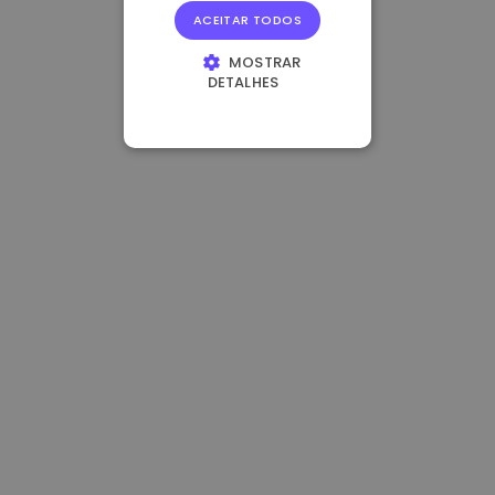
ACEITAR TODOS
MOSTRAR
DETALHES
ESTRITAMENTE
NECESSÁRIOS
DESEMPENHO
DIRECIONAMENTO
FUNCIONALIDADE