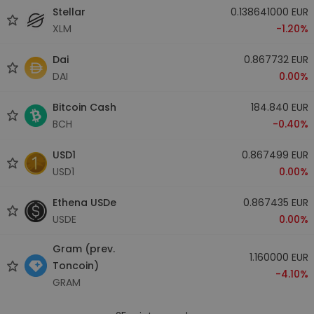
Stellar
0.138641000 EUR
XLM
-1.20%
Dai
0.867732 EUR
DAI
0.00%
Bitcoin Cash
184.840 EUR
BCH
-0.40%
USD1
0.867499 EUR
USD1
0.00%
Ethena USDe
0.867435 EUR
USDE
0.00%
Gram (prev.
1.160000 EUR
Toncoin)
-4.10%
GRAM