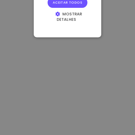
ACEITAR TODOS
MOSTRAR
DETALHES
ESTRITAMENTE
NECESSÁRIOS
DESEMPENHO
DIRECIONAMENTO
FUNCIONALIDADE