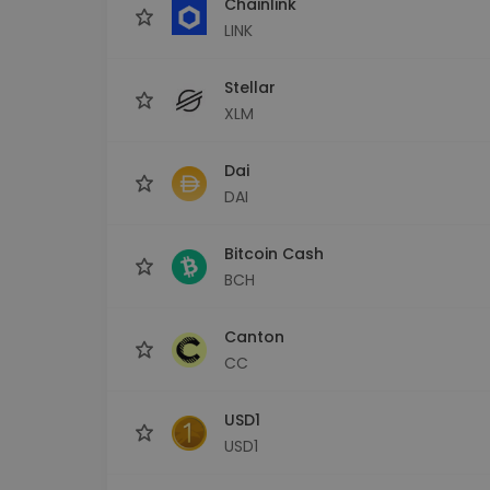
Chainlink
LINK
Stellar
XLM
Dai
DAI
Bitcoin Cash
BCH
Canton
CC
USD1
USD1