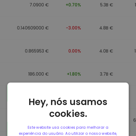
7.0900 €
+0.70%
5.3B €
0.140609000 €
-3.00%
4.8B €
0.865953 €
0.00%
4.0B €
186.000 €
+1.80%
3.7B €
0.088043000 €
-6.40%
3.5B €
Hey, nós usamos
cookies.
0.865623 €
0.00%
3.5B €
6
Este website usa cookies para melhorar a
experiência do usuário. Ao utilizar o nosso website,