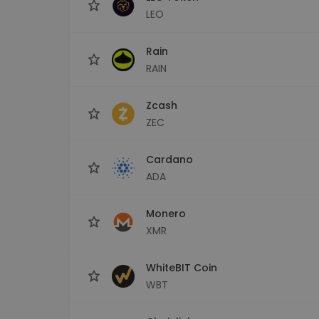
LEO
Rain
RAIN
Zcash
ZEC
Cardano
ADA
Monero
XMR
WhiteBIT Coin
WBT