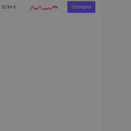
Compra
52.1M €