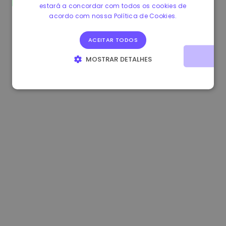
estará a concordar com todos os cookies de
0.865660 €
0.00%
3.4B €
acordo com nossa Política de Cookies.
ACEITAR TODOS
MOSTRAR DETALHES
ESTRITAMENTE NECESSÁRIOS
DESEMPENHO
DIRECIONAMENTO
FUNCIONALIDADE