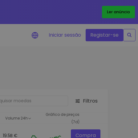
Ler anúncio
Iniciar sessão
Registar-se
Alerta de preços
Atualizações de preços em tempo
real para os seus tokens favoritos
Explorar Ativos
Descubra oportunidades de
investimento
Filtros
Análise do Portefólio
Ideias inteligentes para um
Gráfico de preços
Volume 24h
desempenho ótimo
(7d)
Compra
19.5B €