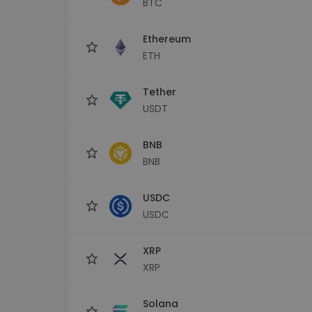
BTC
Explorador de 
Encontra a tua est
Ethereum
ETH
Tether
USDT
BNB
BNB
USDC
USDC
XRP
XRP
Solana