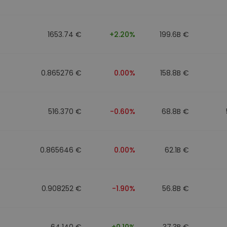
Investimentos
ratégia cripto
1653.74 €
+2.20%
199.6B €
0.865276 €
0.00%
158.8B €
516.370 €
-0.60%
68.8B €
0.865646 €
0.00%
62.1B €
0.908252 €
-1.90%
56.8B €
64.140 €
+0.10%
37.3B €