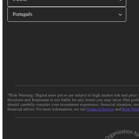
Português
*Risk Warning: Digital asset prices are subject to high market risk and pric
decisions and Kriptomat is not liable for any losses you may incur. Past per
should carefully consider your investment experience, financial situation, in
financial advice. For more information, see our
Terms of Service
and
Risk War