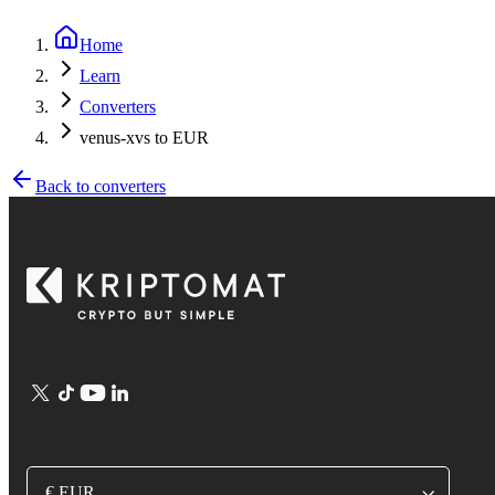
Home
Learn
Converters
venus-xvs to EUR
Back to converters
€ EUR