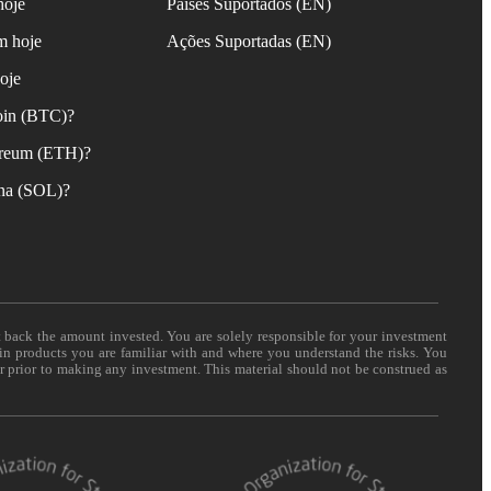
hoje
Países Suportados (EN)
m hoje
Ações Suportadas (EN)
oje
oin (BTC)?
reum (ETH)?
na (SOL)?
t back the amount invested. You are solely responsible for your investment
 in products you are familiar with and where you understand the risks. You
er prior to making any investment. This material should not be construed as