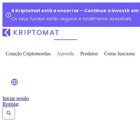
A Kriptomat está a encerrar – Continue a investir e
Os seus fundos estão seguros e totalmente acessíveis.
Cotação Criptomoedas
Aprenda
Produtos
Como funciona
Iniciar sessão
Registar