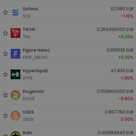
Solana
62.980 EUR
SOL
-1.10%
TRON
0.284096000 EUR
TRX
+0.20%
Figure Heloc
0.898128 EUR
FIGR_HELOC
+0.20%
Hyperliquid
47.830 EUR
HYPE
-1.90%
Dogecoin
0.059804000 EUR
DOGE
-0.90%
USDS
0.867760 EUR
USDS
0.00%
Rain
0.010884640 EUR