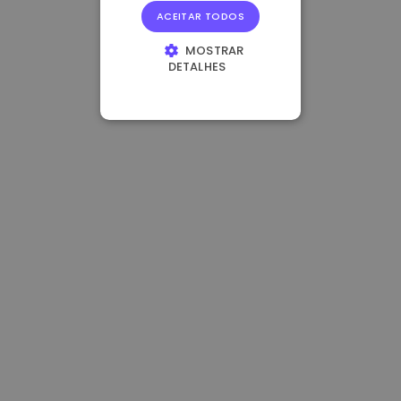
ACEITAR TODOS
MOSTRAR
DETALHES
ESTRITAMENTE
NECESSÁRIOS
DESEMPENHO
DIRECIONAMENTO
FUNCIONALIDADE