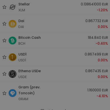
Stellar
0.138641000 EUR
XLM
-1.20%
Dai
0.867732 EUR
DAI
0.00%
Bitcoin Cash
184.840 EUR
BCH
-0.40%
USD1
0.867499 EUR
USD1
0.00%
Ethena USDe
0.867435 EUR
USDE
0.00%
Gram (prev.
1.160000 EUR
Toncoin)
-4.10%
GRAM