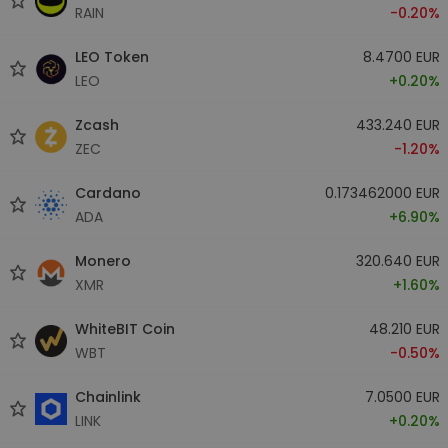
RAIN
-0.20%
LEO Token
8.4700 EUR
LEO
+0.20%
Zcash
433.240 EUR
ZEC
-1.20%
Cardano
0.173462000 EUR
ADA
+6.90%
Monero
320.640 EUR
XMR
+1.60%
WhiteBIT Coin
48.210 EUR
WBT
-0.50%
Chainlink
7.0500 EUR
LINK
+0.20%