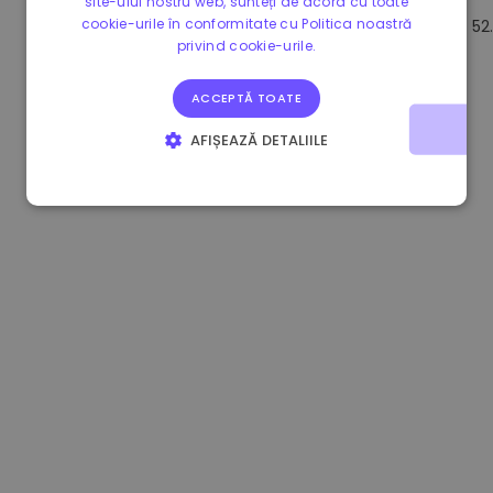
site-ului nostru web, sunteți de acord cu toate
cookie-urile în conformitate cu Politica noastră
0.865660 €
0.00%
3.4B €
52
privind cookie-urile.
ACCEPTĂ TOATE
AFIȘEAZĂ DETALIILE
STRICT NECESARE
DE PERFORMANȚĂ
DE TARGETARE
DE FUNCŢIONALITATE