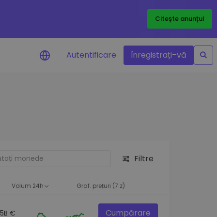
Citește anunțul
Autentificare
Înregistrați–vă
etoanele
Filtre
ță
Volum 24h
Graf. prețuri (7 z)
Cumpărare
.5B €