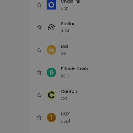
Chainlink
LINK
Stellar
XLM
Dai
DAI
Bitcoin Cash
BCH
Canton
CC
USD1
USD1