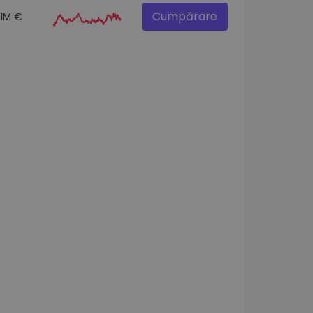
Cumpărare
.1M €