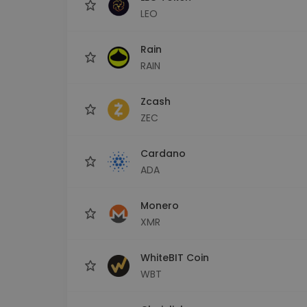
LEO
Rain
RAIN
Zcash
ZEC
Cardano
ADA
Monero
XMR
WhiteBIT Coin
WBT