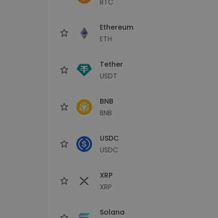
BTC
Explorator de investiții
Găsește-ți strategia cripto
Ethereum
ETH
Tether
USDT
BNB
BNB
USDC
USDC
XRP
XRP
Solana