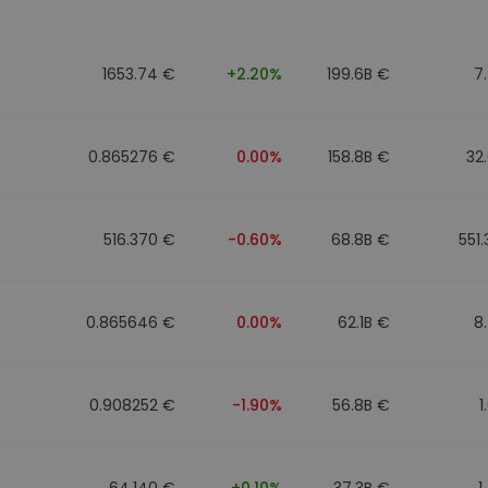
1653.74 €
+2.20%
199.6B €
7
0.865276 €
0.00%
158.8B €
32
516.370 €
-0.60%
68.8B €
551
0.865646 €
0.00%
62.1B €
8
0.908252 €
-1.90%
56.8B €
1
64.140 €
+0.10%
37.3B €
1