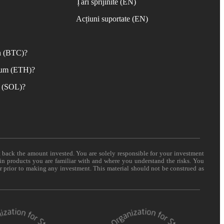
Țări sprijinite (EN)
Acțiuni suportate (EN)
n (BTC)?
eum (ETH)?
 (SOL)?
t back the amount invested. You are solely responsible for your investment
 in products you are familiar with and where you understand the risks. You
er prior to making any investment. This material should not be construed as