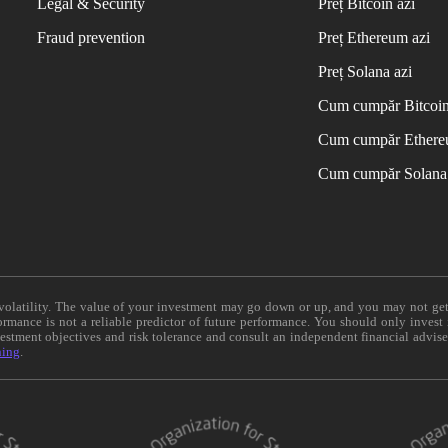
Legal & Security
Preț Bitcoin azi
Fraud prevention
Preț Ethereum azi
Preț Solana azi
Cum cumpăr Bitcoi
Cum cumpăr Ether
Cum cumpăr Solana
e volatility. The value of your investment may go down or up, and you may not ge
formance is not a reliable predictor of future performance. You should only invest
vestment objectives and risk tolerance and consult an independent financial advis
ning
.