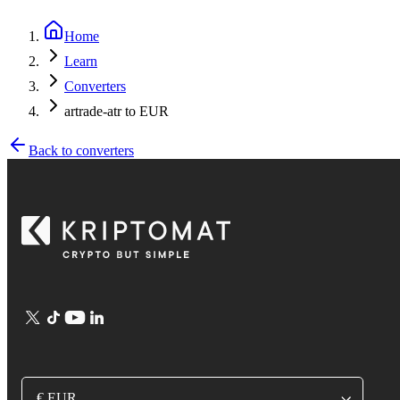
Home
Learn
Converters
artrade-atr to EUR
Back to converters
€ EUR