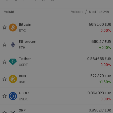
/
Valută
Valoare
Modifică 24h
Bitcoin
56192.00 EUR
BTC
0.00%
Ethereum
1660.47 EUR
ETH
+0.10%
Tether
0.864685 EUR
USDT
0.00%
BNB
522.370 EUR
BNB
+1.60%
USDC
0.864923 EUR
USDC
0.00%
XRP
0.896217 EUR