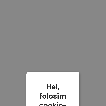
Hei,
folosim
cookie-