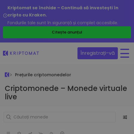
Kriptomat se închide – Continuă să investești în
cripto cu Kraken.
Fondurile tale sunt în siguranță și complet accesibile.
Citește anunțul
Înregistrați–vă
Prețurile criptomonedelor
Criptomonede – Monede virtuale
live