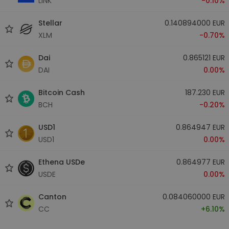
LINK
-0.10%
Stellar
0.140894000 EUR
XLM
-0.70%
Dai
0.865121 EUR
DAI
0.00%
Bitcoin Cash
187.230 EUR
BCH
-0.20%
USD1
0.864947 EUR
USD1
0.00%
Ethena USDe
0.864977 EUR
USDE
0.00%
Canton
0.084060000 EUR
CC
+6.10%