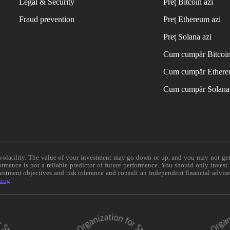
Legal & Security
Preț Bitcoin azi
Fraud prevention
Preț Ethereum azi
Preț Solana azi
Cum cumpăr Bitcoi
Cum cumpăr Ether
Cum cumpăr Solana
e volatility. The value of your investment may go down or up, and you may not ge
formance is not a reliable predictor of future performance. You should only invest
vestment objectives and risk tolerance and consult an independent financial advis
ning
.