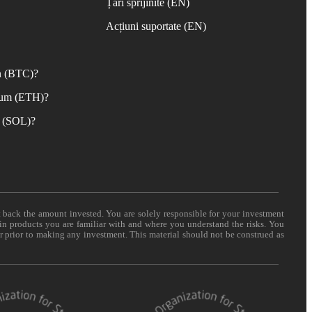
Țări sprijinite (EN)
Acțiuni suportate (EN)
n (BTC)?
eum (ETH)?
 (SOL)?
t back the amount invested. You are solely responsible for your investment
 in products you are familiar with and where you understand the risks. You
er prior to making any investment. This material should not be construed as