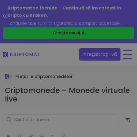
Kriptomat se închide – Continuă să investești în
cripto cu Kraken.
Fondurile tale sunt în siguranță și complet accesibile.
Citește anunțul
Înregistrați–vă
Prețurile criptomonedelor
Criptomonede – Monede virtuale
live