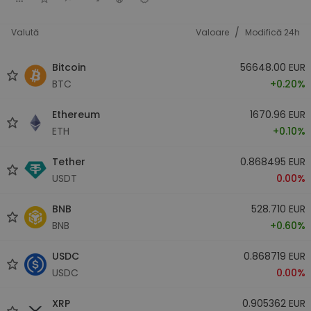
/
Valută
Valoare
Modifică 24h
Bitcoin
56648.00 EUR
BTC
+0.20%
Ethereum
1670.96 EUR
ETH
+0.10%
Tether
0.868495 EUR
USDT
0.00%
BNB
528.710 EUR
BNB
+0.60%
USDC
0.868719 EUR
USDC
0.00%
XRP
0.905362 EUR