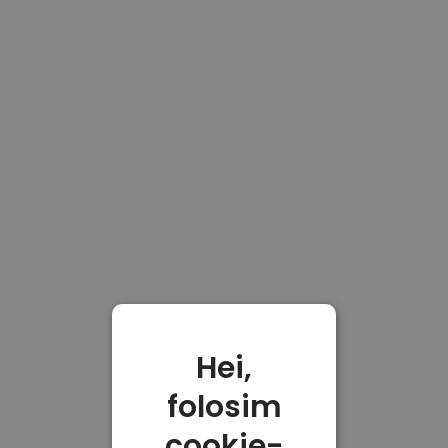
Hei,
folosim
cookie-