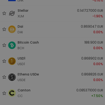
LINK
-0.10%
Stellar
0.141727000 EUR
XLM
-1.90%
Dai
0.869047 EUR
DAI
0.00%
Bitcoin Cash
188.900 EUR
BCH
0.00%
USD1
0.868902 EUR
USD1
0.00%
Ethena USDe
0.868826 EUR
USDE
0.00%
Canton
0.085371000 EUR
CC
+7.50%