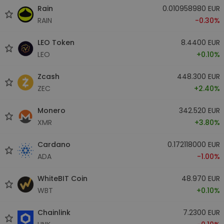
Rain
0.010958980 EUR
RAIN
-0.30%
LEO Token
8.4400 EUR
LEO
+0.10%
Zcash
448.300 EUR
ZEC
+2.40%
Monero
342.520 EUR
XMR
+3.80%
Cardano
0.172118000 EUR
ADA
-1.00%
WhiteBIT Coin
48.970 EUR
WBT
+0.10%
Chainlink
7.2300 EUR