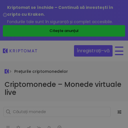
Kriptomat se închide – Continuă să investești în
cripto cu Kraken.
Fondurile tale sunt în siguranță și complet accesibile.
Citește anunțul
Înregistrați–vă
Prețurile criptomonedelor
Criptomonede – Monede virtuale
live