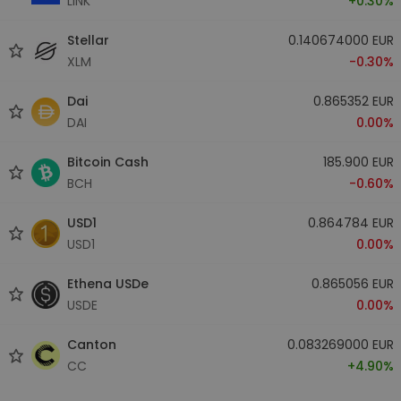
LINK
+0.30%
Stellar
0.140674000 EUR
XLM
-0.30%
Dai
0.865352 EUR
DAI
0.00%
Bitcoin Cash
185.900 EUR
BCH
-0.60%
USD1
0.864784 EUR
USD1
0.00%
Ethena USDe
0.865056 EUR
USDE
0.00%
Canton
0.083269000 EUR
CC
+4.90%