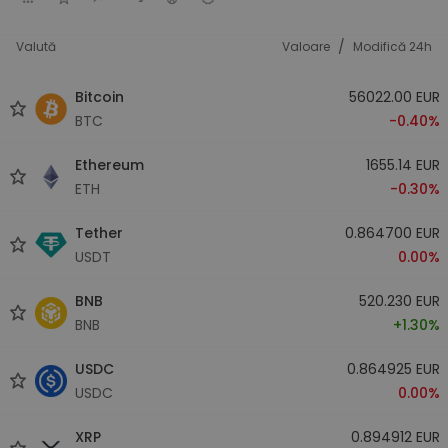
/
Valută
Valoare
Modifică 24h
Bitcoin
56022.00 EUR
BTC
-0.40%
Ethereum
1655.14 EUR
ETH
-0.30%
Tether
0.864700 EUR
USDT
0.00%
BNB
520.230 EUR
BNB
+1.30%
USDC
0.864925 EUR
USDC
0.00%
XRP
0.894912 EUR