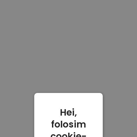
Hei,
folosim
cookie-