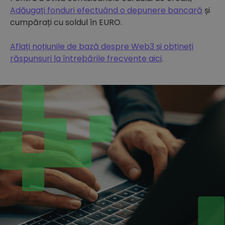
Adăugați fonduri efectuând o depunere bancară
și
cumpărați cu soldul în EURO.
Aflați noțiunile de bază despre Web3 și obțineți
răspunsuri la întrebările frecvente aici
.