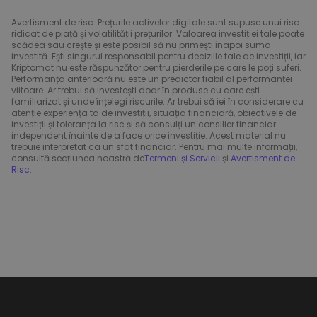
Avertisment de risc: Prețurile activelor digitale sunt supuse unui risc
ridicat de piață și volatilității prețurilor. Valoarea investiției tale poate
scădea sau crește și este posibil să nu primești înapoi suma
investită. Ești singurul responsabil pentru deciziile tale de investiții, iar
Kriptomat nu este răspunzător pentru pierderile pe care le poți suferi.
Performanța anterioară nu este un predictor fiabil al performanței
viitoare. Ar trebui să investești doar în produse cu care ești
familiarizat și unde înțelegi riscurile. Ar trebui să iei în considerare cu
atenție experiența ta de investiții, situația financiară, obiectivele de
investiții și toleranța la risc și să consulți un consilier financiar
independent înainte de a face orice investiție. Acest material nu
trebuie interpretat ca un sfat financiar. Pentru mai multe informații,
consultă secțiunea noastră de
Termeni și Servicii
și
Avertisment de
Risc
.