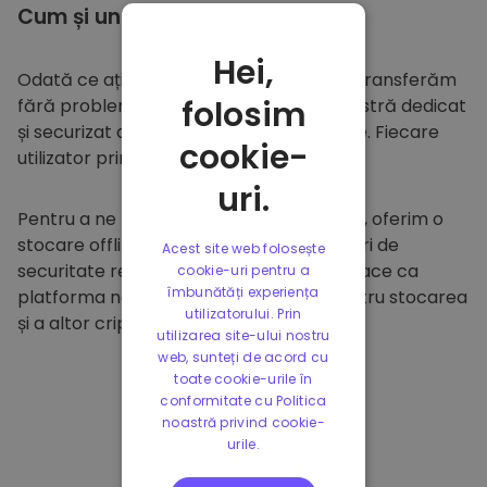
Cum și unde să
stocați
Hei,
Odată ce ați cumpărat pe
Kriptomat
, îl transferăm
folosim
fără probleme în portofelul dumneavoastră dedicat
și securizat din cadrul platformei noastre. Fiecare
cookie-
utilizator primește un portofel individual.
uri.
Pentru a ne proteja clienții și fondurile lor, oferim o
stocare offline sigură și efectuăm audituri de
Acest site web folosește
securitate regulate. Această abordare face ca
cookie-uri pentru a
îmbunătăți experiența
platforma noastră să fie un paradis pentru stocarea
utilizatorului. Prin
și a altor criptomonede.
utilizarea site-ului nostru
web, sunteți de acord cu
toate cookie-urile în
conformitate cu Politica
noastră privind cookie-
urile.