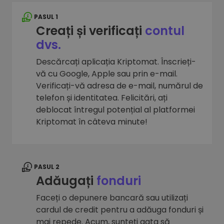
PASUL 1
Creați și verificați
contul
dvs.
Descărcați aplicația Kriptomat. Înscrieți-
vă cu Google, Apple sau prin e-mail.
Verificați-vă adresa de e-mail, numărul de
telefon și identitatea. Felicitări, ați
deblocat întregul potențial al platformei
Kriptomat în câteva minute!
PASUL 2
Adăugați
fonduri
Faceți o depunere bancară sau utilizați
cardul de credit pentru a adăuga fonduri și
mai repede. Acum, sunteți gata să