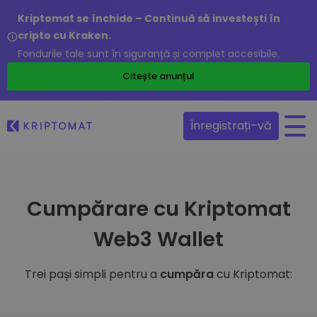
Kriptomat se închide – Continuă să investești în
cripto cu Kraken.
Fondurile tale sunt în siguranță și complet accesibile.
Citește anunțul
Înregistrați–vă
Cumpărare cu Kriptomat
Web3 Wallet
Trei pași simpli pentru a
cumpăra
cu Kriptomat: