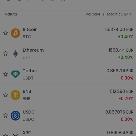
/
Valută
Valoare
Modifică 24h
Bitcoin
56374.00 EUR
BTC
+0.40%
Ethereum
1660.44 EUR
ETH
+0.40%
Tether
0.866791 EUR
USDT
0.00%
BNB
512.290 EUR
BNB
-0.70%
USDC
0.867075 EUR
USDC
0.00%
XRP
0.895851 EUR