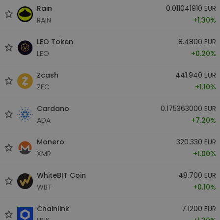
Rain
0.011041910 EUR
RAIN
+1.30%
LEO Token
8.4800 EUR
LEO
+0.20%
Zcash
441.940 EUR
ZEC
+1.10%
Cardano
0.175363000 EUR
ADA
+7.20%
Monero
320.330 EUR
XMR
+1.00%
WhiteBIT Coin
48.700 EUR
WBT
+0.10%
Chainlink
7.1200 EUR