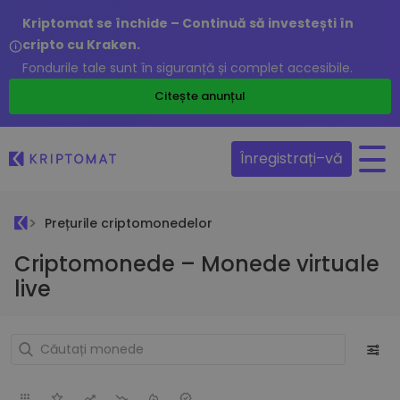
Kriptomat se închide – Continuă să investești în
cripto cu Kraken.
Fondurile tale sunt în siguranță și complet accesibile.
Citește anunțul
Înregistrați–vă
Prețurile criptomonedelor
Criptomonede – Monede virtuale
live