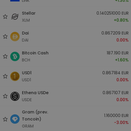
LINK
+1.30%
Stellar
0.140251000 EUR
XLM
+0.80%
Dai
0.867209 EUR
DAI
0.00%
Bitcoin Cash
187.190 EUR
BCH
+1.60%
USD1
0.867184 EUR
USD1
0.00%
Ethena USDe
0.867107 EUR
USDE
0.00%
Gram (prev.
1.160000 EUR
Toncoin)
-3.00%
GRAM