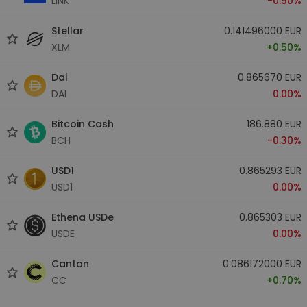
LINK
-0.50%
Stellar
0.141496000 EUR
XLM
+0.50%
Dai
0.865670 EUR
DAI
0.00%
Bitcoin Cash
186.880 EUR
BCH
-0.30%
USD1
0.865293 EUR
USD1
0.00%
Ethena USDe
0.865303 EUR
USDE
0.00%
Canton
0.086172000 EUR
CC
+0.70%