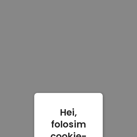
Hei,
folosim
cookie-