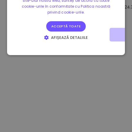
site-ului nostru web, sunteți de acord cu toate
cookie-urile în conformitate cu Politica noastră
1.160000 €
-3.00%
3.2B €
24.
privind cookie-urile.
ACCEPTĂ TOATE
AFIȘEAZĂ DETALIILE
STRICT NECESARE
DE PERFORMANȚĂ
DE TARGETARE
DE FUNCŢIONALITATE