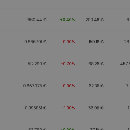
1660.44 €
+0.40%
200.4B €
6
0.866791 €
0.00%
159.1B €
28
512.290 €
-0.70%
68.2B €
457.
0.867075 €
0.00%
62.3B €
7
0.895851 €
-1.00%
56.0B €
1
63.780 €
+0.30%
37.1B €
1