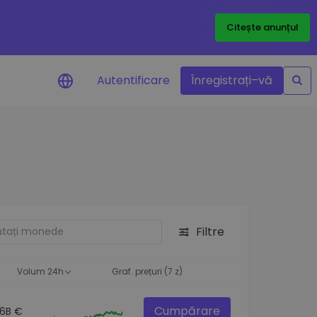
Citește anunțul
Autentificare
Înregistrați–vă
etoanele
Filtre
ță
Volum 24h
Graf. prețuri (7 z)
Cumpărare
.6B €