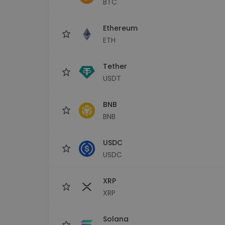
BTC
Explorator de investiții
Găsește-ți strategia cripto
Ethereum
ETH
Tether
USDT
BNB
BNB
USDC
USDC
XRP
XRP
Solana