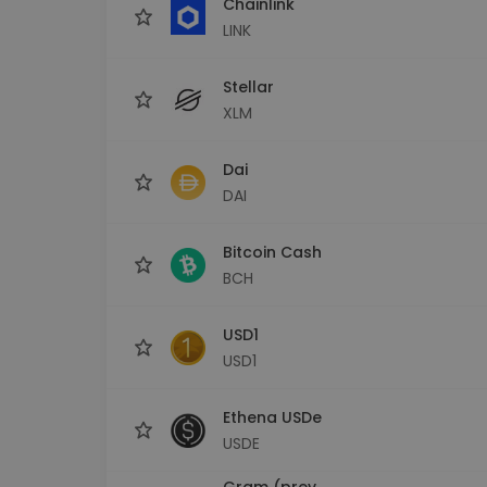
Chainlink
LINK
Stellar
XLM
Dai
DAI
Bitcoin Cash
BCH
USD1
USD1
Ethena USDe
USDE
Gram (prev.