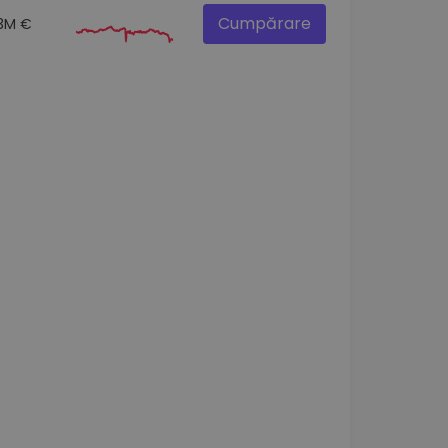
Cumpărare
3M €