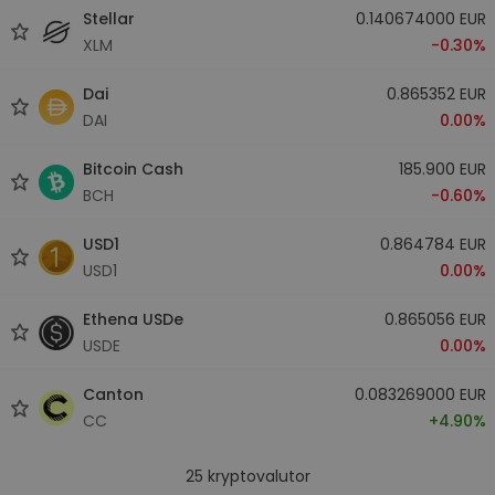
Stellar
0.140674000 EUR
XLM
-0.30%
Dai
0.865352 EUR
DAI
0.00%
Bitcoin Cash
185.900 EUR
BCH
-0.60%
USD1
0.864784 EUR
USD1
0.00%
Ethena USDe
0.865056 EUR
USDE
0.00%
Canton
0.083269000 EUR
CC
+4.90%
25
kryptovalutor