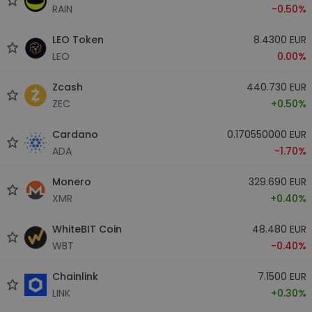
RAIN
-0.50%
LEO Token
8.4300 EUR
LEO
0.00%
Zcash
440.730 EUR
ZEC
+0.50%
Cardano
0.170550000 EUR
ADA
-1.70%
Monero
329.690 EUR
XMR
+0.40%
WhiteBIT Coin
48.480 EUR
WBT
-0.40%
Chainlink
7.1500 EUR
LINK
+0.30%