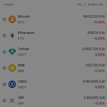
/
Valuta
Pris
Ändra 24h
Bitcoin
56022.00 EUR
BTC
-0.40%
Ethereum
1655.14 EUR
ETH
-0.30%
Tether
0.864700 EUR
USDT
0.00%
BNB
520.230 EUR
BNB
+1.30%
USDC
0.864925 EUR
USDC
0.00%
XRP
0.894912 EUR
XRP
-0.10%