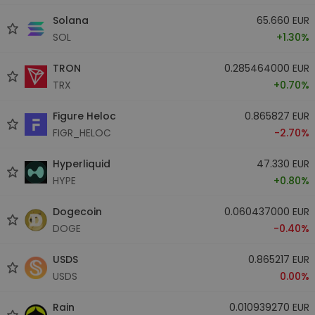
Solana
65.660 EUR
SOL
+1.30%
TRON
0.285464000 EUR
TRX
+0.70%
Figure Heloc
0.865827 EUR
FIGR_HELOC
-2.70%
Hyperliquid
47.330 EUR
HYPE
+0.80%
Dogecoin
0.060437000 EUR
DOGE
-0.40%
USDS
0.865217 EUR
USDS
0.00%
Rain
0.010939270 EUR