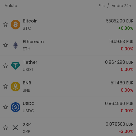
/
Valuta
Pris
Ändra 24h
Bitcoin
55852.00 EUR
BTC
+0.30%
Ethereum
1649.93 EUR
ETH
0.00%
Tether
0.864298 EUR
USDT
0.00%
BNB
511.480 EUR
BNB
0.00%
USDC
0.864560 EUR
USDC
0.00%
XRP
0.878503 EUR
XRP
-3.00%