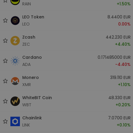
RAIN
+1.50%
LEO Token
8.4400 EUR
LEO
0.00%
Zcash
442.230 EUR
ZEC
+4.40%
Cardano
0.171485000 EUR
ADA
-4.40%
Monero
319.110 EUR
XMR
+1.10%
WhiteBIT Coin
48.330 EUR
WBT
+0.20%
Chainlink
7.0700 EUR
LINK
+0.10%