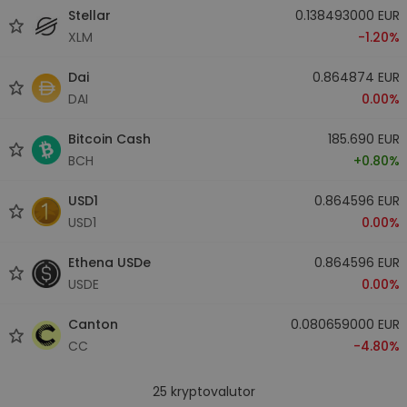
Stellar
0.138493000 EUR
XLM
-1.20%
Dai
0.864874 EUR
DAI
0.00%
Bitcoin Cash
185.690 EUR
BCH
+0.80%
USD1
0.864596 EUR
USD1
0.00%
Ethena USDe
0.864596 EUR
USDE
0.00%
Canton
0.080659000 EUR
CC
-4.80%
25
kryptovalutor