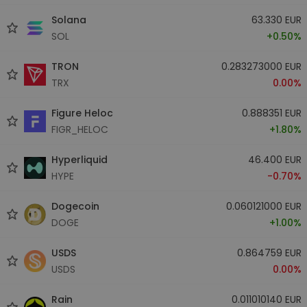
Solana
63.330 EUR
SOL
+0.50%
TRON
0.283273000 EUR
TRX
0.00%
Figure Heloc
0.888351 EUR
FIGR_HELOC
+1.80%
Hyperliquid
46.400 EUR
HYPE
-0.70%
Dogecoin
0.060121000 EUR
DOGE
+1.00%
USDS
0.864759 EUR
USDS
0.00%
Rain
0.011010140 EUR