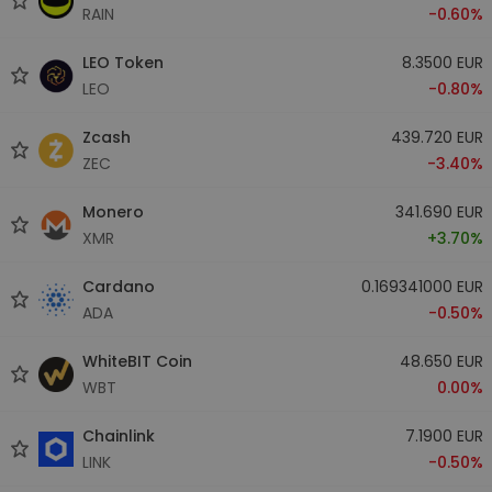
RAIN
-0.60%
LEO Token
8.3500 EUR
LEO
-0.80%
Zcash
439.720 EUR
ZEC
-3.40%
Monero
341.690 EUR
XMR
+3.70%
Cardano
0.169341000 EUR
ADA
-0.50%
WhiteBIT Coin
48.650 EUR
WBT
0.00%
Chainlink
7.1900 EUR
LINK
-0.50%