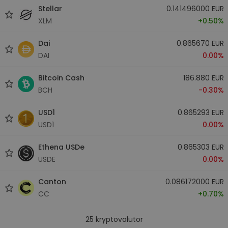
Stellar
0.141496000 EUR
XLM
+0.50%
Dai
0.865670 EUR
DAI
0.00%
Bitcoin Cash
186.880 EUR
BCH
-0.30%
USD1
0.865293 EUR
USD1
0.00%
Ethena USDe
0.865303 EUR
USDE
0.00%
Canton
0.086172000 EUR
CC
+0.70%
25
kryptovalutor