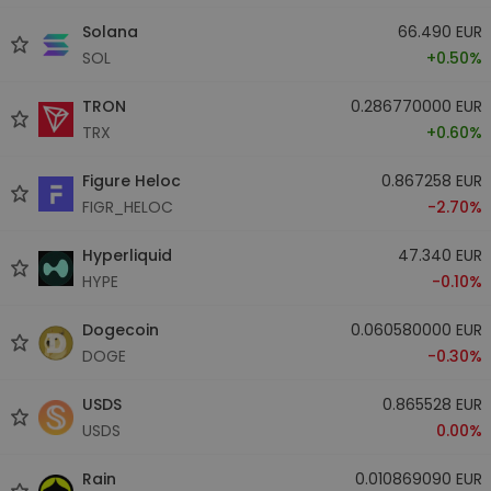
Solana
66.490 EUR
SOL
+0.50%
TRON
0.286770000 EUR
TRX
+0.60%
Figure Heloc
0.867258 EUR
FIGR_HELOC
-2.70%
Hyperliquid
47.340 EUR
HYPE
-0.10%
Dogecoin
0.060580000 EUR
DOGE
-0.30%
USDS
0.865528 EUR
USDS
0.00%
Rain
0.010869090 EUR