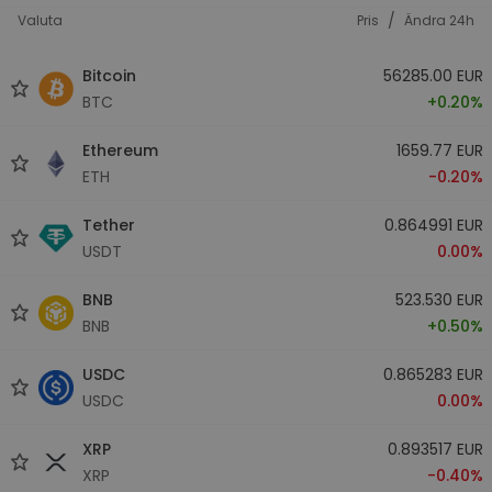
/
Valuta
Pris
Ändra 24h
Bitcoin
56285.00 EUR
BTC
+0.20%
Ethereum
1659.77 EUR
ETH
-0.20%
Tether
0.864991 EUR
USDT
0.00%
BNB
523.530 EUR
BNB
+0.50%
USDC
0.865283 EUR
USDC
0.00%
XRP
0.893517 EUR
XRP
-0.40%