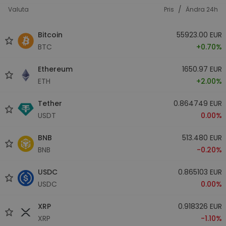
/
Valuta
Pris
Ändra 24h
Bitcoin
55923.00 EUR
BTC
+0.70%
Ethereum
1650.97 EUR
ETH
+2.00%
Tether
0.864749 EUR
USDT
0.00%
BNB
513.480 EUR
BNB
-0.20%
USDC
0.865103 EUR
USDC
0.00%
XRP
0.918326 EUR
XRP
-1.10%