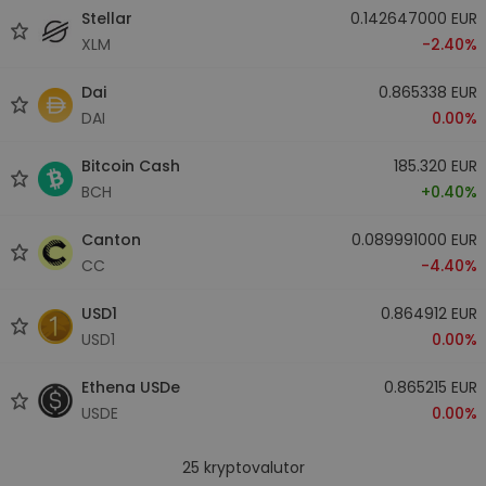
Stellar
0.142647000 EUR
XLM
-2.40%
Dai
0.865338 EUR
DAI
0.00%
Bitcoin Cash
185.320 EUR
BCH
+0.40%
Canton
0.089991000 EUR
CC
-4.40%
USD1
0.864912 EUR
USD1
0.00%
Ethena USDe
0.865215 EUR
USDE
0.00%
25
kryptovalutor