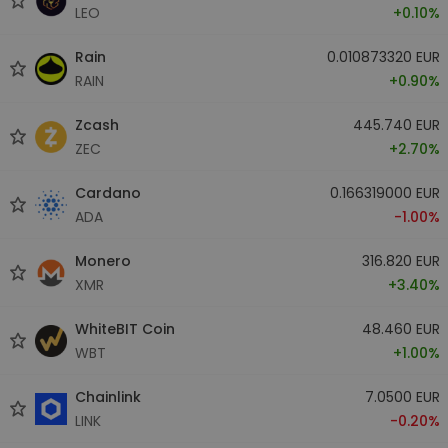
LEO
+0.10%
Rain
0.010873320 EUR
RAIN
+0.90%
Zcash
445.740 EUR
ZEC
+2.70%
Cardano
0.166319000 EUR
ADA
-1.00%
Monero
316.820 EUR
XMR
+3.40%
WhiteBIT Coin
48.460 EUR
WBT
+1.00%
Chainlink
7.0500 EUR
LINK
-0.20%