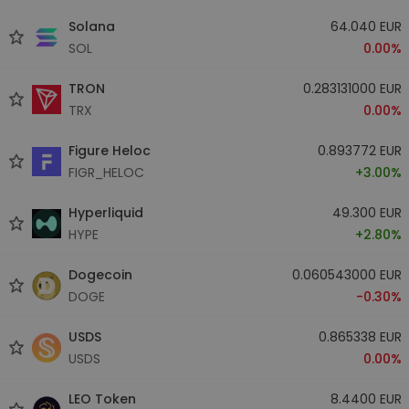
Solana
64.040 EUR
SOL
0.00%
TRON
0.283131000 EUR
TRX
0.00%
Figure Heloc
0.893772 EUR
FIGR_HELOC
+3.00%
Hyperliquid
49.300 EUR
HYPE
+2.80%
Dogecoin
0.060543000 EUR
DOGE
-0.30%
USDS
0.865338 EUR
USDS
0.00%
LEO Token
8.4400 EUR