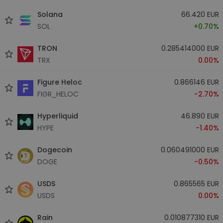
Solana
66.420 EUR
SOL
+0.70%
TRON
0.285414000 EUR
TRX
0.00%
Figure Heloc
0.866146 EUR
FIGR_HELOC
-2.70%
Hyperliquid
46.890 EUR
HYPE
-1.40%
Dogecoin
0.060491000 EUR
DOGE
-0.50%
USDS
0.865565 EUR
USDS
0.00%
Rain
0.010877310 EUR