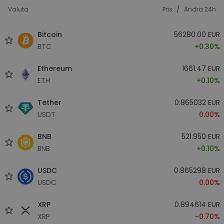
/
Valuta
Pris
Ändra 24h
Bitcoin
56280.00 EUR
BTC
+0.30%
Ethereum
1661.47 EUR
ETH
+0.10%
Tether
0.865032 EUR
USDT
0.00%
BNB
521.950 EUR
BNB
+0.10%
USDC
0.865298 EUR
USDC
0.00%
XRP
0.894614 EUR
XRP
-0.70%