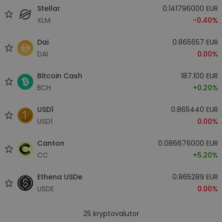
Stellar
0.141796000 EUR
XLM
-0.40%
Dai
0.865657 EUR
DAI
0.00%
Bitcoin Cash
187.100 EUR
BCH
+0.20%
USD1
0.865440 EUR
USD1
0.00%
Canton
0.086676000 EUR
CC
+5.20%
Ethena USDe
0.865289 EUR
USDE
0.00%
25
kryptovalutor