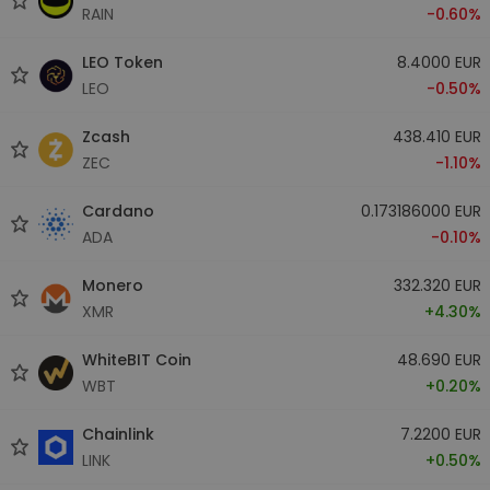
RAIN
-0.60%
LEO Token
8.4000 EUR
LEO
-0.50%
Zcash
438.410 EUR
ZEC
-1.10%
Cardano
0.173186000 EUR
ADA
-0.10%
Monero
332.320 EUR
XMR
+4.30%
WhiteBIT Coin
48.690 EUR
WBT
+0.20%
Chainlink
7.2200 EUR
LINK
+0.50%