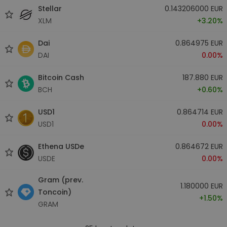
Stellar
0.143206000 EUR
XLM
+3.20%
Dai
0.864975 EUR
DAI
0.00%
Bitcoin Cash
187.880 EUR
BCH
+0.60%
USD1
0.864714 EUR
USD1
0.00%
Ethena USDe
0.864672 EUR
USDE
0.00%
Gram (prev.
1.180000 EUR
Toncoin)
+1.50%
GRAM