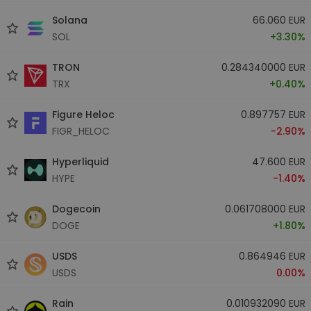
Solana
66.060 EUR
SOL
+3.30%
TRON
0.284340000 EUR
TRX
+0.40%
Figure Heloc
0.897757 EUR
FIGR_HELOC
-2.90%
Hyperliquid
47.600 EUR
HYPE
-1.40%
Dogecoin
0.061708000 EUR
DOGE
+1.80%
USDS
0.864946 EUR
USDS
0.00%
Rain
0.010932090 EUR