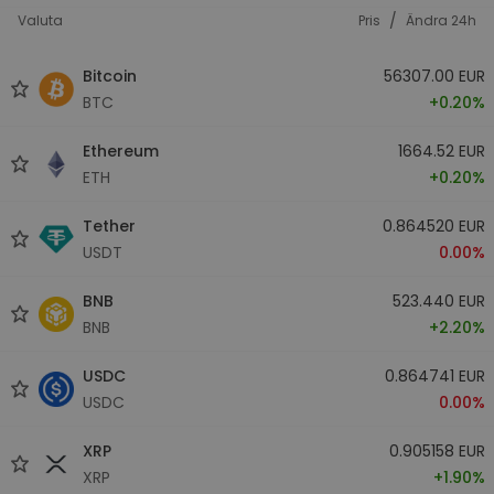
/
Valuta
Pris
Ändra 24h
Bitcoin
56307.00 EUR
BTC
+0.20%
Ethereum
1664.52 EUR
ETH
+0.20%
Tether
0.864520 EUR
USDT
0.00%
BNB
523.440 EUR
BNB
+2.20%
USDC
0.864741 EUR
USDC
0.00%
XRP
0.905158 EUR
XRP
+1.90%