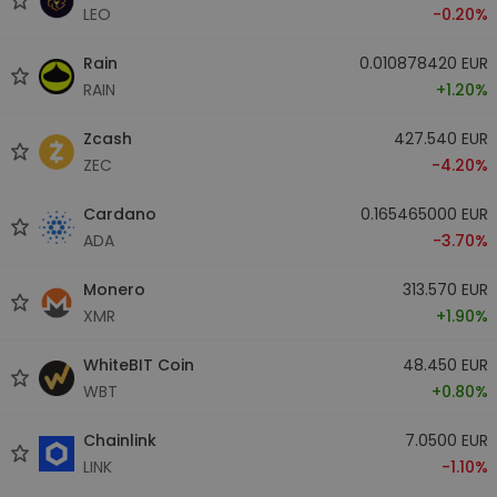
LEO
-0.20%
Rain
0.010878420 EUR
RAIN
+1.20%
Zcash
427.540 EUR
ZEC
-4.20%
Cardano
0.165465000 EUR
ADA
-3.70%
Monero
313.570 EUR
XMR
+1.90%
WhiteBIT Coin
48.450 EUR
WBT
+0.80%
Chainlink
7.0500 EUR
LINK
-1.10%