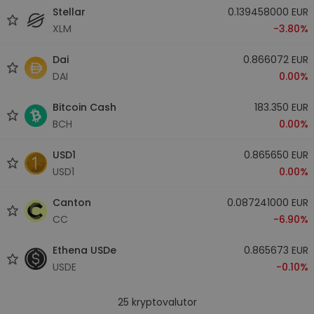
Stellar
0.139458000 EUR
XLM
-3.80%
Dai
0.866072 EUR
DAI
0.00%
Bitcoin Cash
183.350 EUR
BCH
0.00%
USD1
0.865650 EUR
USD1
0.00%
Canton
0.087241000 EUR
CC
-6.90%
Ethena USDe
0.865673 EUR
USDE
-0.10%
25
kryptovalutor