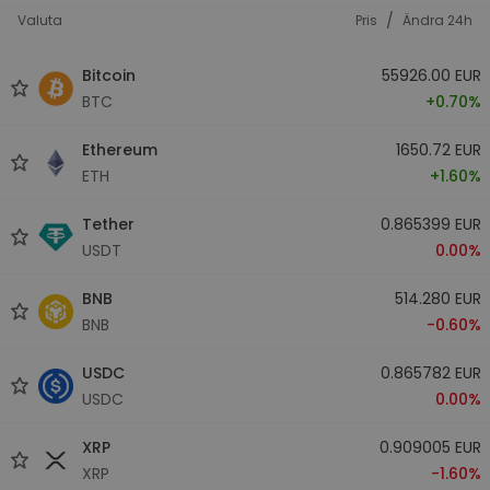
/
Valuta
Pris
Ändra 24h
Bitcoin
55926.00 EUR
BTC
+0.70%
Ethereum
1650.72 EUR
ETH
+1.60%
Tether
0.865399 EUR
USDT
0.00%
BNB
514.280 EUR
BNB
-0.60%
USDC
0.865782 EUR
USDC
0.00%
XRP
0.909005 EUR
XRP
-1.60%