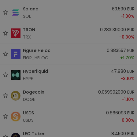
Solana
63.590 EUR
SOL
-1.00%
TRON
0.283139000 EUR
TRX
-0.30%
Figure Heloc
0.883557 EUR
FIGR_HELOC
+1.70%
Hyperliquid
47.980 EUR
HYPE
-3.10%
Dogecoin
0.059902000 EUR
DOGE
-1.10%
USDS
0.866093 EUR
USDS
0.00%
LEO Token
8.4500 EUR