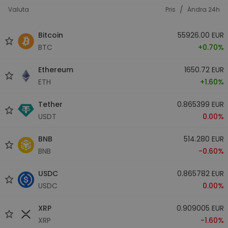
/
Valuta
Pris
Ändra 24h
Bitcoin
55926.00 EUR
BTC
+0.70%
Ethereum
1650.72 EUR
ETH
+1.60%
Tether
0.865399 EUR
USDT
0.00%
BNB
514.280 EUR
BNB
-0.60%
USDC
0.865782 EUR
USDC
0.00%
XRP
0.909005 EUR
XRP
-1.60%