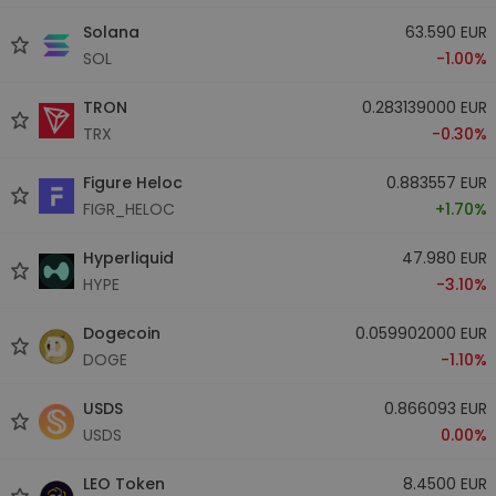
Solana
63.590 EUR
SOL
-1.00%
TRON
0.283139000 EUR
TRX
-0.30%
Figure Heloc
0.883557 EUR
FIGR_HELOC
+1.70%
Hyperliquid
47.980 EUR
HYPE
-3.10%
Dogecoin
0.059902000 EUR
DOGE
-1.10%
USDS
0.866093 EUR
USDS
0.00%
LEO Token
8.4500 EUR