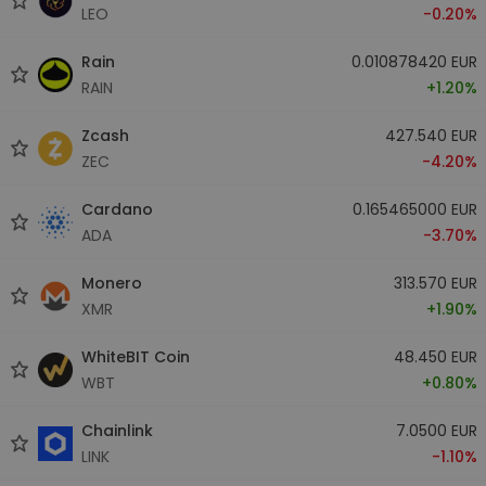
LEO
-0.20%
Rain
0.010878420 EUR
RAIN
+1.20%
Zcash
427.540 EUR
ZEC
-4.20%
Cardano
0.165465000 EUR
ADA
-3.70%
Monero
313.570 EUR
XMR
+1.90%
WhiteBIT Coin
48.450 EUR
WBT
+0.80%
Chainlink
7.0500 EUR
LINK
-1.10%