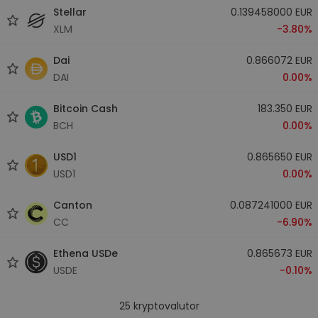
Stellar
0.139458000 EUR
XLM
-3.80%
Dai
0.866072 EUR
DAI
0.00%
Bitcoin Cash
183.350 EUR
BCH
0.00%
USD1
0.865650 EUR
USD1
0.00%
Canton
0.087241000 EUR
CC
-6.90%
Ethena USDe
0.865673 EUR
USDE
-0.10%
25
kryptovalutor